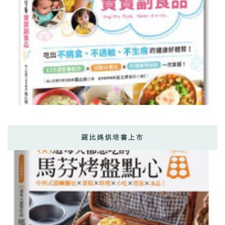
羅比媽烘培書上市