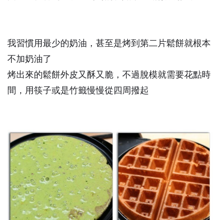
我習慣用最少的奶油，甚至是烤到第二片鬆餅就根本
不加奶油了
烤出來的鬆餅外皮又酥又脆，不過脫模就需要花點時
間，用筷子或是竹籤慢慢從四周撥起