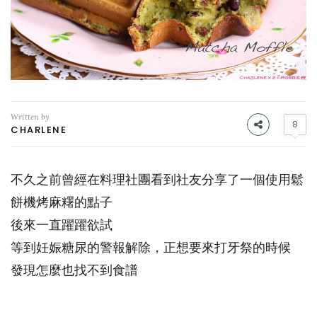
Written by
8
CHARLENE
不久之前曾經在料理社團看到社友分享了一個使用鬆
餅機烤麻糬的點子
後來一直躍躍欲試
等到妊娠糖尿的警報解除，正想要來打牙祭的時候
發現怎麼也找不到食譜