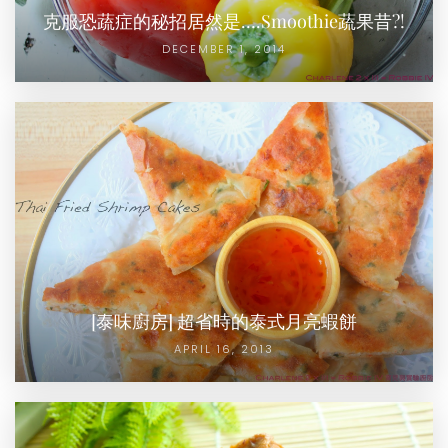
克服恐蔬症的秘招居然是….Smoothie蔬果昔?!
DECEMBER 1, 2014
[泰味廚房] 超省時的泰式月亮蝦餅
APRIL 16, 2013