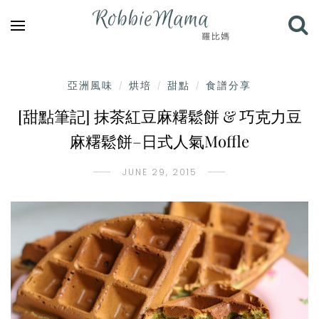
亞洲風味
烘培
甜點
食譜分享
/
/
/
[甜點筆記] 抹茶紅豆麻糬鬆餅 & 巧克力豆
麻糬鬆餅–日式人氣Moffle
JUNE 29, 2015