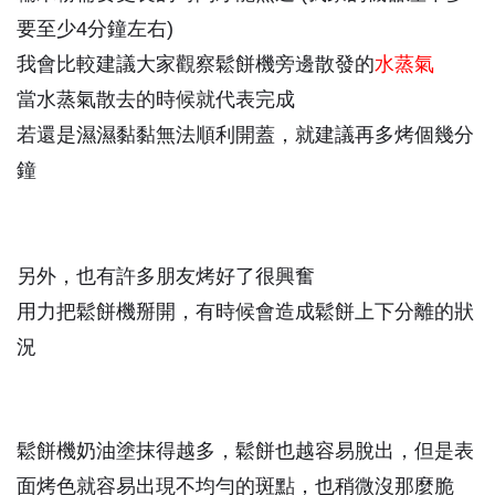
要至少4分鐘左右)
我會比較建議大家觀察鬆餅機旁邊散發的
水蒸氣
當水蒸氣散去的時候就代表完成
若還是濕濕黏黏無法順利開蓋，就建議再多烤個幾分
鐘
另外，也有許多朋友烤好了很興奮
用力把鬆餅機掰開，有時候會造成鬆餅上下分離的狀
況
鬆餅機奶油塗抹得越多，鬆餅也越容易脫出，但是表
面烤色就容易出現不均勻的斑點，也稍微沒那麼脆