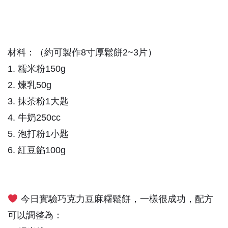
材料：（約可製作8寸厚鬆餅2~3片）
1. 糯米粉150g
2. 煉乳50g
3. 抹茶粉1大匙
4. 牛奶250cc
5. 泡打粉1小匙
6. 紅豆餡100g
今日實驗巧克力豆麻糬鬆餅，一樣很成功，配方
可以調整為：