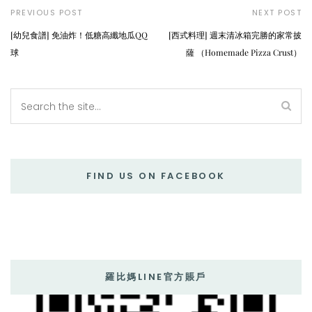
PREVIOUS POST
NEXT POST
[幼兒食譜] 免油炸！低糖高纖地瓜QQ
[西式料理] 週末清冰箱完勝的家常披
球
薩 （Homemade Pizza Crust）
FIND US ON FACEBOOK
羅比媽LINE官方賬戶