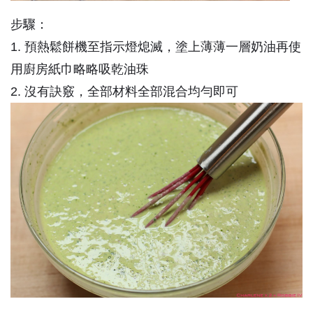
步驟：
1. 預熱鬆餅機至指示燈熄滅，塗上薄薄一層奶油再使
用廚房紙巾略略吸乾油珠
2. 沒有訣竅，全部材料全部混合均勻即可