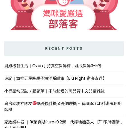
RECENT POSTS
廚娘機智生活｜Ozen手持真空保鮮棒，延長保鮮3-5倍
遊記｜激推五星級親子海洋系眠旅【Blu Night 宿海奇遇】
小行星幼兒誌 x 點讀筆｜不能錯過的高品質中文兒童雜誌
廚房助攻神隊友
既是攪拌機又是調理機 – 德國Bosch精湛萬用廚
師機
家政婦神器 ｜伊萊克斯Pure i9.2新一代掃地機器人 【1111限時團購，
文末有抽獎】