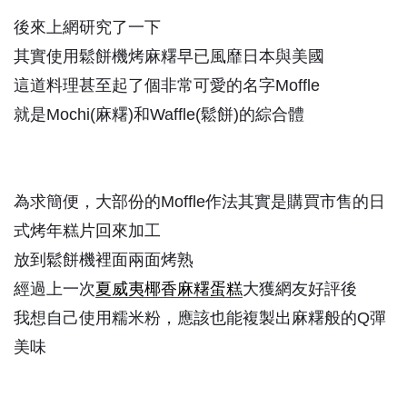
後來上網研究了一下
其實使用鬆餅機烤麻糬早已風靡日本與美國
這道料理甚至起了個非常可愛的名字Moffle
就是Mochi(麻糬)和Waffle(鬆餅)的綜合體
為求簡便，大部份的Moffle作法其實是購買市售的日
式烤年糕片回來加工
放到鬆餅機裡面兩面烤熟
經過上一次
夏威夷椰香麻糬蛋糕
大獲網友好評後
我想自己使用糯米粉，應該也能複製出麻糬般的Q彈
美味