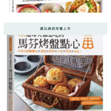
羅比媽烘培書上市