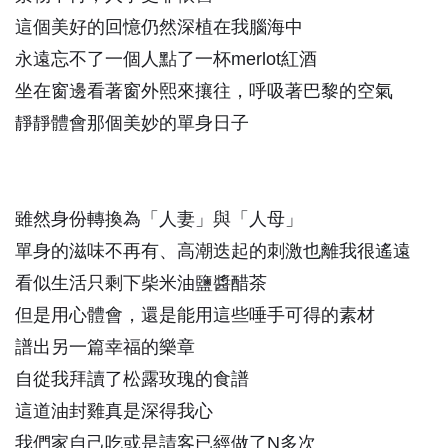
這個美好的回憶仍然深植在我腦海中
永遠忘不了一個人點了一杯merlot紅酒
坐在窗邊看著窗外熙來攘往，呼吸著巴黎的空氣
靜靜體會那個美妙的單身日子
雖然身份轉換為「人妻」與「人母」
單身的滋味不再有、高潮迭起的刺激也離我很遙遠
看似生活只剩下柴米油鹽醬醋茶
但是用心體會，還是能用這些唾手可得的素材
譜出另一篇幸福的樂章
自從我拜讀了松露玫瑰的食譜
這道油封雞真是深得我心
我們家自己吃或是請客已經做了N多次