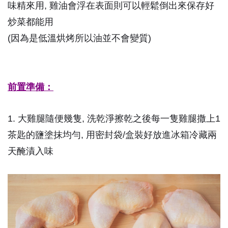
味精來用, 雞油會浮在表面則可以輕鬆倒出來保存好
炒菜都能用
(因為是低溫烘烤所以油並不會變質)
前置準備：
1. 大雞腿隨便幾隻, 洗乾淨擦乾之後每一隻雞腿撒上1
茶匙的鹽塗抹均勻, 用密封袋/盒裝好放進冰箱冷藏兩
天醃漬入味