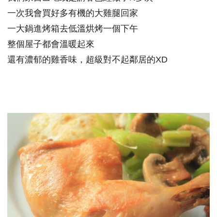
一次我會買好多有機的大雞腿回家
一大鍋進烤箱去低溫烘烤一個下午
整個屋子都會溫暖起來
還有濃郁的雞香味，超級對不起鄰居的XD