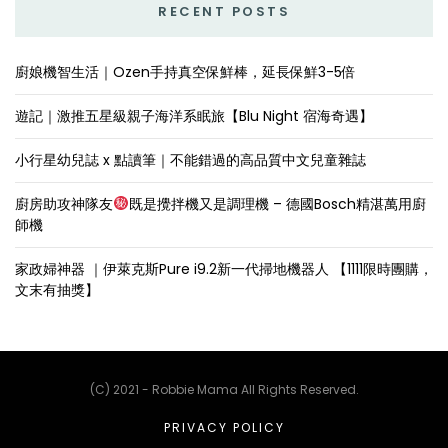
RECENT POSTS
廚娘機智生活｜Ozen手持真空保鮮棒，延長保鮮3-5倍
遊記｜激推五星級親子海洋系眠旅【Blu Night 宿海奇遇】
小行星幼兒誌 x 點讀筆｜不能錯過的高品質中文兒童雜誌
廚房助攻神隊友
既是攪拌機又是調理機 – 德國Bosch精湛萬用廚
師機
家政婦神器 ｜伊萊克斯Pure i9.2新一代掃地機器人 【1111限時團購，
文末有抽獎】
(C) 2021 - Robbie Mama All Rights Reserved.
PRIVACY POLICY