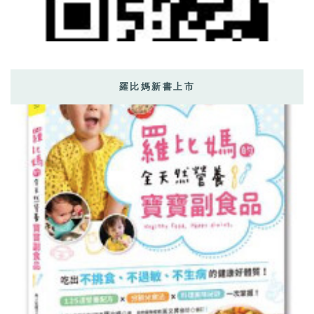
羅比媽新書上市