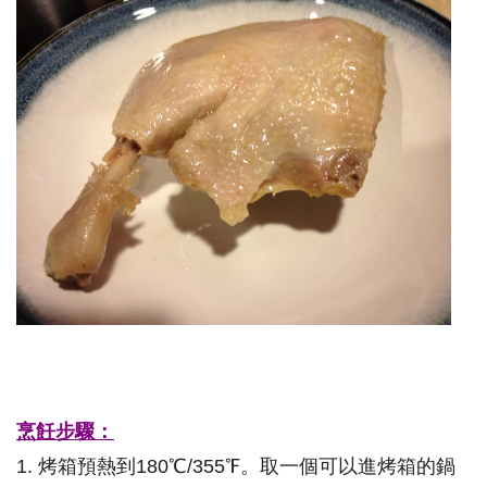
烹飪步驟：
1. 烤箱預熱到180
℃/355℉。
取一個可以進烤箱的鍋