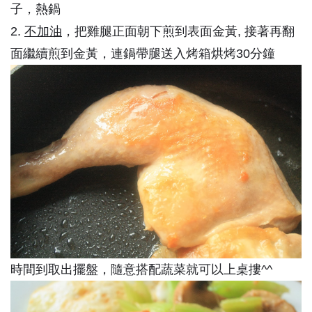
子，熱鍋
2.
不加油
，把雞腿正面朝下煎到表面金黃, 接著再翻
面繼續煎到金黃，
連鍋帶腿送入烤箱烘烤30分鐘
時間到取出擺盤，隨意搭配蔬菜就可以上桌摟^^