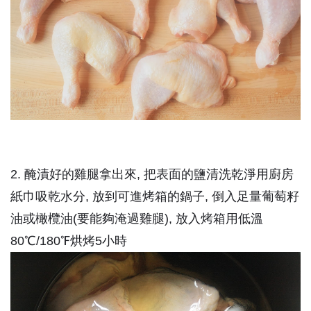
2. 醃漬好的雞腿拿出來, 把表面的鹽清洗乾淨用廚房
紙巾吸乾水分, 放到可進烤箱的鍋子, 倒入足量葡萄籽
油或橄欖油(要能夠淹過雞腿), 放入烤箱用低溫
80℃/180℉烘烤5小時