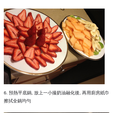
6. 預熱平底鍋, 放上一小撮奶油融化後, 再用廚房紙巾
擦拭全鍋均勻