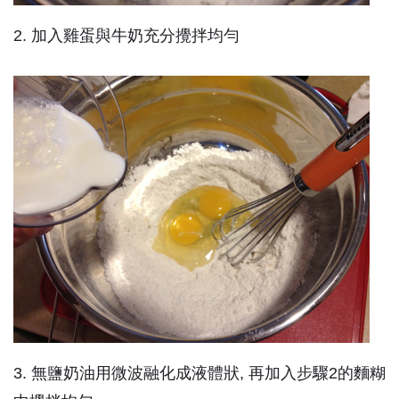
2. 加入雞蛋與牛奶充分攪拌均勻
3. 無鹽奶油用微波融化成液體狀, 再加入步驟2的麵糊