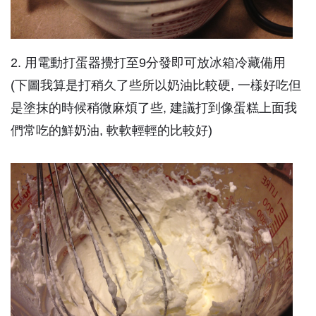
2. 用電動打蛋器攪打至9分發即可放冰箱冷藏備用
(下圖我算是打稍久了些所以奶油比較硬, 一樣好吃但
是塗抹的時候稍微麻煩了些, 建議打到像蛋糕上面我
們常吃的鮮奶油, 軟軟輕輕的比較好)