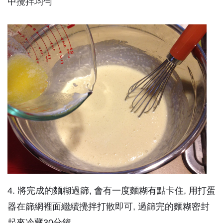
中攪拌均勻
4. 將完成的麵糊過篩, 會有一度麵糊有點卡住, 用打蛋
器在篩網裡面繼續攪拌打散即可, 過篩完的麵糊密封
起來冷藏30分鐘