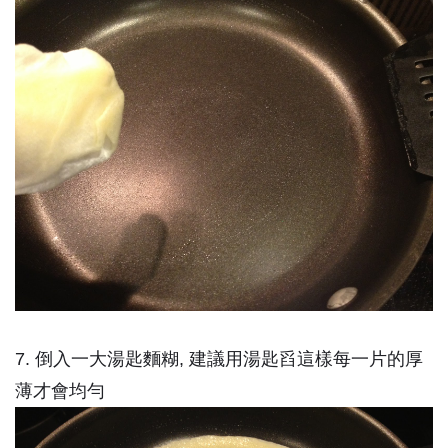
7. 倒入一大湯匙麵糊, 建議用湯匙舀這樣每一片的厚
薄才會均勻