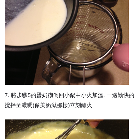
7. 將步驟5的蛋奶糊倒回小鍋中小火加溫, 一邊勤快的
攪拌至濃稠(像美奶滋那樣)立刻離火