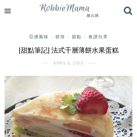
亞洲風味
烘培
甜點
食譜分享
/
/
/
[甜點筆記] 法式千層薄餅水果蛋糕
APRIL 3, 2013