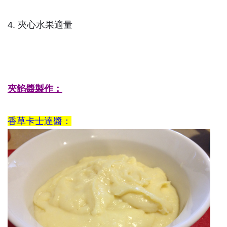
4. 夾心水果適量
夾餡醬製作：
香草卡士達醬：