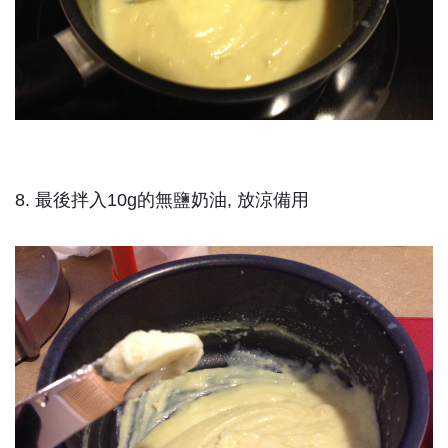
8. 最後拌入10g的無鹽奶油, 放涼備用