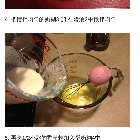
4. 把攪拌均勻的奶糊3 加入 蛋液2中攪拌均勻
5. 再將1/2小匙的香草精加入蛋奶糊4中