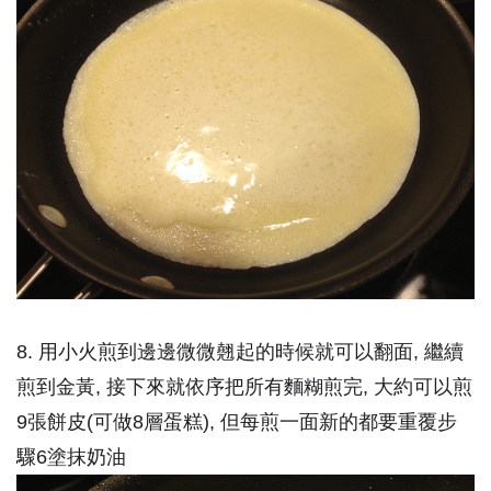
8. 用小火煎到邊邊微微翹起的時候就可以翻面, 繼續
煎到金黃, 接下來就依序把所有麵糊煎完, 大約可以煎
9張餅皮(可做8層蛋糕), 但每煎一面新的都要重覆步
驟6塗抹奶油