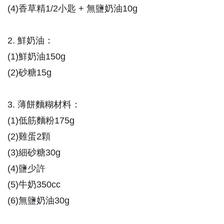
(4)
香草精
1/2小匙
+ 無鹽奶油10g
2. 鮮奶油：
(1)鮮奶油150g
(2)砂糖15g
3. 薄餅麵糊材料：
(1)低筋麵粉175g
(2)雞蛋2顆
(3)細砂糖30g
(4)鹽少許
(5)牛奶350cc
(6)無鹽奶油30g