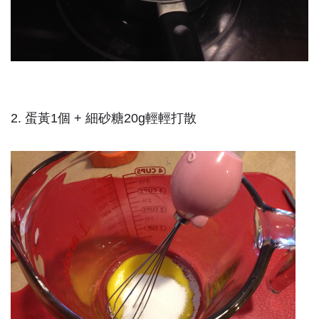
2. 蛋黃1個 + 細砂糖20g輕輕打散