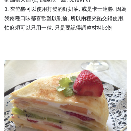
3. 夾餡醬可以使用打發的鮮奶油, 或是卡士達醬, 因為
我兩種口味都喜歡難以割捨, 所以兩種夾餡交錯使用,
怕麻煩可以只用一種, 只是要記得調整材料比例