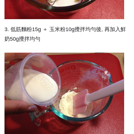
3. 低筋麵粉15g ＋ 玉米粉10g攪拌均勻後, 再加入鮮
奶50g攪拌均勻