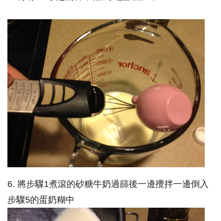
6. 將步驟1煮滾的砂糖牛奶過篩後一邊攪拌一邊倒入
步驟5的蛋奶糊中