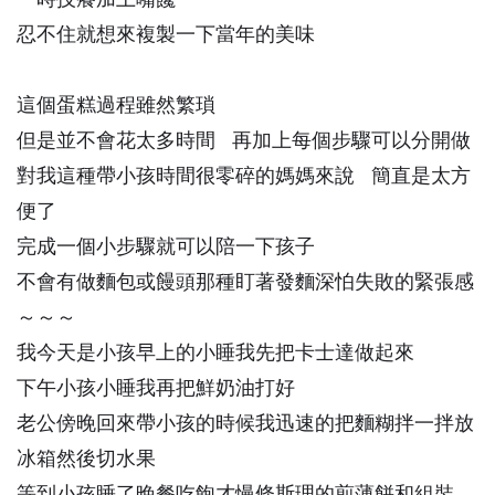
忍不住就想來複製一下當年的美味
這個蛋糕過程雖然繁瑣
但是並不會花太多時間 再加上每個步驟可以分開做
對我這種帶小孩時間很零碎的媽媽來說 簡直是太方
便了
完成一個小步驟就可以陪一下孩子
不會有做麵包或饅頭那種盯著發麵深怕失敗的緊張感
～～～
我今天是小孩早上的小睡我先把卡士達做起來
下午小孩小睡我再把鮮奶油打好
老公傍晚回來帶小孩的時候我迅速的把麵糊拌一拌放
冰箱然後切水果
等到小孩睡了晚餐吃飽才慢條斯理的煎薄餅和組裝