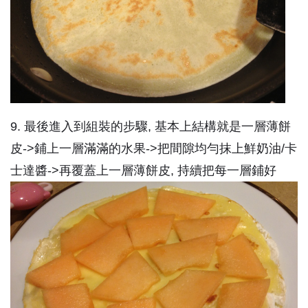
9. 最後進入到組裝的步驟, 基本上結構就是一層薄餅
皮->鋪上一層滿滿的水果->把間隙均勻抹上鮮奶油/卡
士達醬->再覆蓋上一層薄餅皮, 持續把每一層鋪好