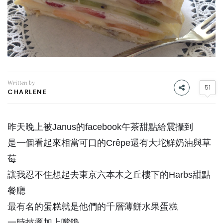
Written by
51
CHARLENE
昨天晚上被Janus的facebook午茶甜點給震攝到
是一個看起來相當可口的Crêpe還有大坨鮮奶油與草
莓
讓我忍不住想起去東京六本木之丘樓下的Harbs甜點
餐廳
最有名的蛋糕就是他們的千層薄餅水果蛋糕
一時技癢加上嘴饞