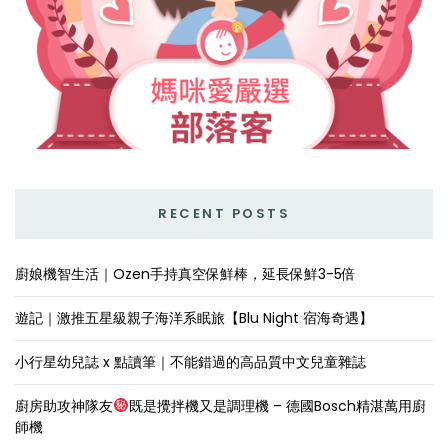
RECENT POSTS
廚娘機智生活｜Ozen手持真空保鮮棒，延長保鮮3-5倍
遊記｜激推五星級親子海洋系眠旅【Blu Night 宿海奇遇】
小行星幼兒誌 x 點讀筆｜不能錯過的高品質中文兒童雜誌
廚房助攻神隊友
既是攪拌機又是調理機 – 德國Bosch精湛萬用廚
師機