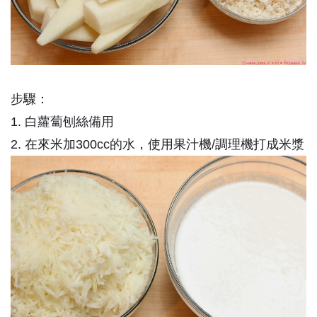
步驟：
1. 白蘿蔔刨絲備用
2. 在來米加300cc的水，使用果汁機/調理機打成米漿