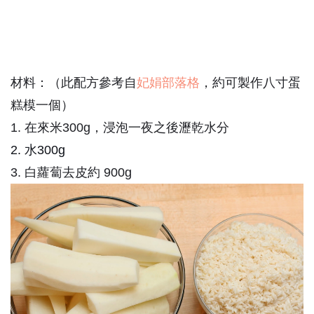
材料：（此配方參考自
妃娟部落格
，約可製作八寸蛋
糕模一個）
1. 在來米3
00g，浸泡一夜之後瀝乾水分
2. 水3
00g
3. 白蘿蔔去皮約
900g