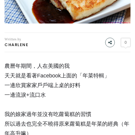
Written by
0
CHARLENE
農曆年期間，人在美國的我
天天就是看著Facebook上面的「年菜特輯」
一邊欣賞家家戶戶端上桌的好料
一邊流淚+流口水
我的娘家過年並沒有吃蘿蔔糕的習慣
所以過去也完全不曉得原來蘿蔔糕是年菜的經典（年
年高升嘛）