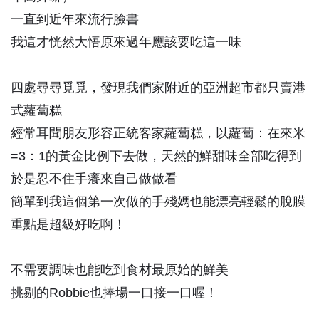
一直到近年來流行臉書
我這才恍然大悟原來過年應該要吃這一味
四處尋尋覓覓，發現我們家附近的亞洲超市都只賣港
式蘿蔔糕
經常耳聞朋友形容正統客家蘿蔔糕，以蘿蔔：在來米
=3：1的黃金比例下去做，天然的鮮甜味全部吃得到
於是忍不住手癢來自己做做看
簡單到我這個第一次做的手殘媽也能漂亮輕鬆的脫膜
重點是超級好吃啊！
不需要調味也能吃到食材最原始的鮮美
挑剔的Robbie也捧場一口接一口喔！