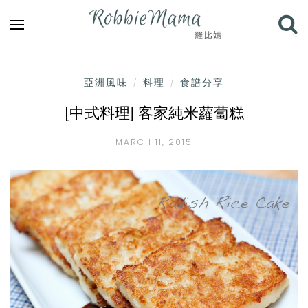
亞洲風味
料理
食譜分享
/
/
[中式料理] 客家純米蘿蔔糕
MARCH 11, 2015