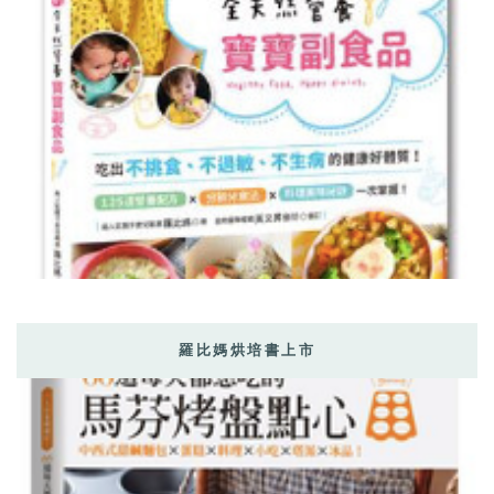
羅比媽烘培書上市