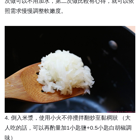
次做可以不用加水，第二次做比較有心得，就可以依
照需求慢慢調整軟嫩度。
4. 倒入米漿，使用小火不停攪拌翻炒至黏稠狀 （大
人吃的話，可以再酌量加1小匙鹽+0.5小匙白胡椒調
味）