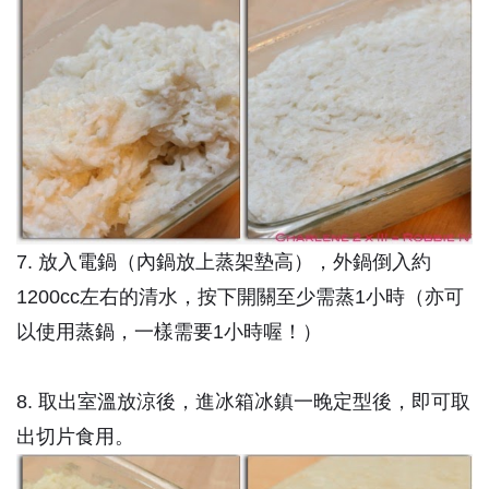
7. 放入電鍋（內鍋放上蒸架墊高），外鍋倒入約
1200cc左右的清水，按下開關至少需蒸1小時（亦可
以使用蒸鍋，一樣需要1小時喔！）
8. 取出室溫放涼後，進冰箱冰鎮一晚定型後，即可取
出切片食用。