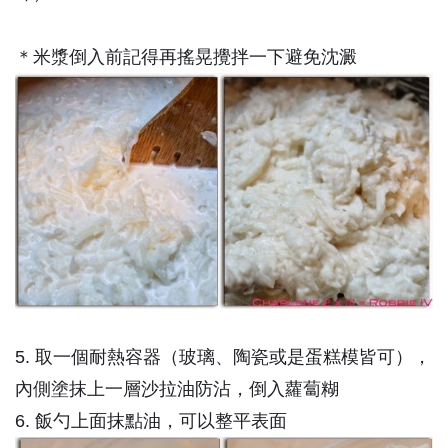
＊米漿倒入前記得再搖晃攪拌一下避免沈澱
5. 取一個耐熱容器（玻璃、陶瓷或是蛋糕模皆可），
內側塗抹上一層沙拉油防沾，倒入蘿蔔糊
6. 飯勺上面抹點油，可以整平表面