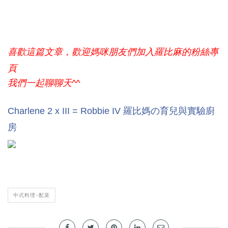
喜歡這篇文章，歡迎媽咪朋友們加入羅比麻的粉絲專
頁
我們一起聊聊天^^
Charlene 2 x III = Robbie IV 羅比媽の育兒與實驗廚
房
中式料理-配菜