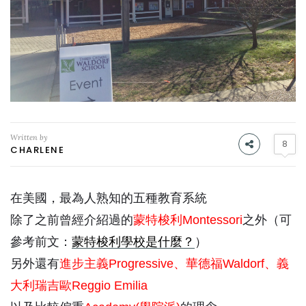
Written by
8
CHARLENE
在美國，最為人熟知的五種教育系統
除了之前曾經介紹過的
蒙特梭利Montessori
之外（可
參考前文：
蒙特梭利學校是什麼？
）
另外還有
進步主義Progressive、華德福Waldorf、義
大利瑞吉歐Reggio Emilia