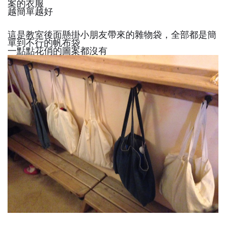
案的衣服
越簡單越好
這是教室後面懸掛小朋友帶來的雜物袋，全部都是簡
單到不行的帆布袋
一點點花俏的圖案都沒有