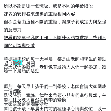
所以不論是哪一個班級、或是不同的年齡階段
課表的安排看來無趣的重複相同內容
但卻是藉由這種不斷的重複，讓孩子養成定力與堅強
的意志力
把看似簡單平凡的工作，不斷練習精益求精，找到不
同的刺激與突破
華德福學校的每一天早晨，都是由老師和學生的帶動
唱（
晨頌
）展開
當天我們參觀時，老師也有邀請大人們一起參加，體
驗一下晨頌的活動
原則上每天早上孩子們一到學校，老師會請大家圍成
一個圈圈
透過詩歌、童謠、律動來帶領小朋友們進行晨頌，主
題往往反映大自然與四季的變換
大家沿著這個圈圈活動
幫助孩子放下早晨出門前的種種壞心情與匆忙，以一