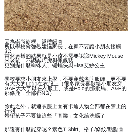
因為崇尚簡樸、返璞歸真
所以學校會強烈建議家長，在家不要讓小朋友接觸
3C
當然這樣的結果就是小孩不需要認識Mickey Mouse
米老鼠，不認識巧虎與佩佩豬
更別提什麼蜘蛛人、蝙蝠俠與Elsa艾紗公主
學校要求小朋友來上學，不要穿戴名牌服飾、更不要
有大大的Logo在衣服上（很多家長喜歡給小朋友穿
GAP大大字母在衣服上、或是Polo的那批馬、A&F的
那條鹿，全部都NG）
除此之外，就連衣服上面有卡通人物全部都在禁止的
行列
希望孩子不要被這些「商業」文化給洗腦了
那還有什麼能穿呢？素色T-Shirt、格子/條紋/點點圖