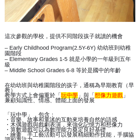
這次參觀的學校，提供不同階段孩子就讀的機會
– Early Childhood Program(2.5Y-6Y) 幼幼班到幼稚
園階段
– Elementary Grades 1-5 就是小學的一年級到五年
級
– Middle School Grades 6-8 等於是國中的年齡
在幼幼班與幼稚園階段的孩子，通稱為早期教育（早
教）
教學方式上會偏重於「
玩中學
」與「
想像力遊戲
」
兼顧知識性、情感、體能上面的發展
「玩中學」，包含：
・音樂、故事和童謠的互動來培養自然的語感
・木偶遊戲與戲劇表演，來強化記憶力和想像力
・算數遊戲可以為數理能力奠定良好基礎
・繪畫、手工藝活動可以發展精細動作技能，手腦協
調和專注力