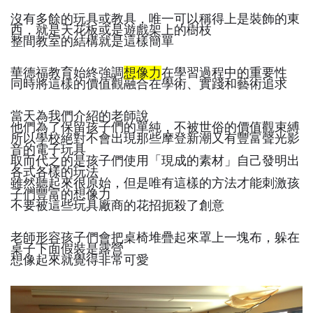
沒有多餘的玩具或教具，唯一可以稱得上是裝飾的東
西，就是天花板或是遊戲架上的樹枝
整間教室的結構就是這樣簡單
華德福教育始終強調
想像力
在學習過程中的重要性
同時將這樣的價值觀融合在學術、實踐和藝術追求
當天為我們介紹的老師說
他們為了保留孩子們的單純，不被世俗的價值觀束縛
所以學校絕對不會出現那些摩登新潮又有豐富聲光影
音的電子玩具
取而代之的是孩子們使用「現成的素材」自己發明出
各式各樣的玩法
雖然聽起來很原始，但是唯有這樣的方法才能刺激孩
子們豐富的想像力
不要被這些玩具廠商的花招扼殺了創意
老師形容孩子們會把桌椅堆疊起來罩上一塊布，躲在
桌子下面假裝是露營
想像起來就覺得非常可愛