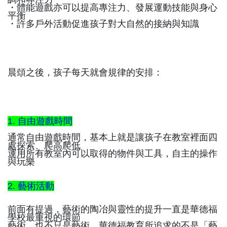
・體能遊戲亦可以提高專注力、發展運動技能與身心
平衡
・許多戶外活動促進孩子對大自然的接納與知識
晨頌之後，孩子每天就會規律的安排：
1. 自由遊戲時間
通常自由遊戲時間，基本上就是讓孩子在教室裡面四
處探索、爬高爬低
運用所有教室內可以取得的物件與工具，自主的操作
與玩樂
2. 藝術活動
前面有提過，藝術的陶冶與靈性的提升一直是華德福
學校最重視的環節
藝術，也不只是藝術，華德福教育所追求的不是「藝