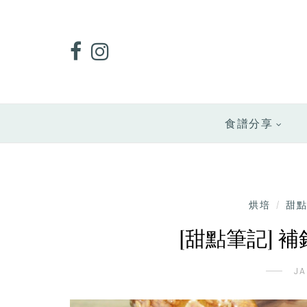
食譜分享
烘培
甜
/
[甜點筆記] 
JA