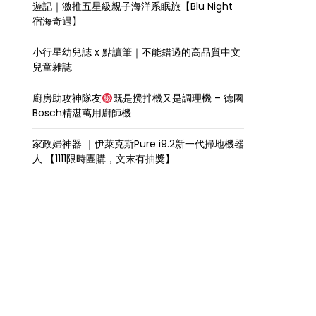
遊記｜激推五星級親子海洋系眠旅【Blu Night
宿海奇遇】
小行星幼兒誌 x 點讀筆｜不能錯過的高品質中文
兒童雜誌
廚房助攻神隊友
既是攪拌機又是調理機 – 德國
Bosch精湛萬用廚師機
家政婦神器 ｜伊萊克斯Pure i9.2新一代掃地機器
人 【1111限時團購，文末有抽獎】