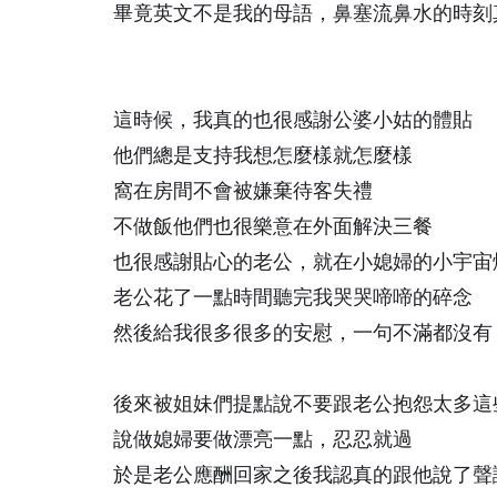
畢竟英文不是我的母語，鼻塞流鼻水的時刻
這時候，我真的也很感謝公婆小姑的體貼
他們總是支持我想怎麼樣就怎麼樣
窩在房間不會被嫌棄待客失禮
不做飯他們也很樂意在外面解決三餐
也很感謝貼心的老公
，就在小媳婦的小宇宙
老公花了一點時間聽完我哭哭啼啼的碎念
然後給我很多很多的安慰，
一句不滿都沒有
後來被姐妹們提點說不要跟老公抱怨太多這
說做媳婦要做漂亮一點，忍忍就過
於是老公應酬回家之後我認真的跟他說了聲