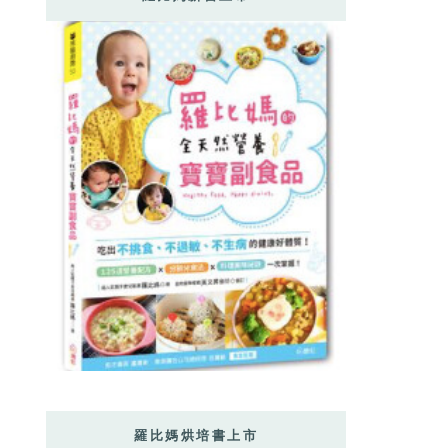
羅比媽烘培書上市