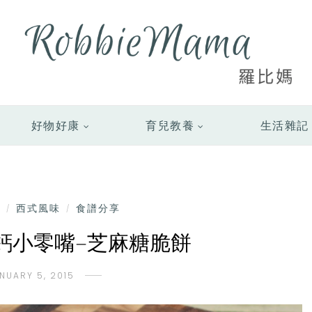
好物好康
育兒教養
生活雜記
點
西式風味
食譜分享
/
/
補鈣小零嘴–芝麻糖脆餅
NUARY 5, 2015