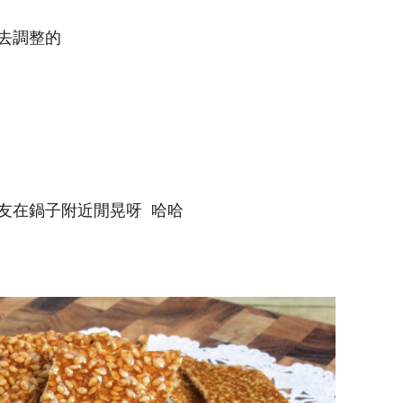
去調整的
友在鍋子附近閒晃呀 哈哈