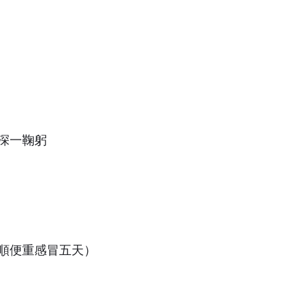
深一鞠躬
順便重感冒五天）