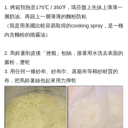
1. 烤箱預熱至175℃ / 350℉，瑪芬盤上先抹上薄薄一
層奶油、再篩上一層薄薄的麵粉防粘
（我是用美國比較容易取得的cooking spray，是一種
內含麵粉的噴霧油）
2. 馬鈴薯削皮後「挫籤」刨絲，接著用水洗去表面的
澱粉，瀝乾
3. 用任何一條紗布、紗布巾、蒸籠布等棉紗材質的
布，把馬鈴薯絲包起來用力擰乾