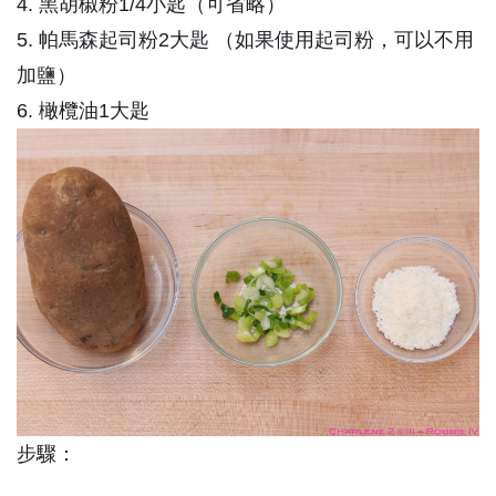
4. 黑胡椒粉1/4小匙（可省略）
5. 帕馬森起司粉2大匙 （如果使用起司粉，可以不用
加鹽）
6. 橄欖油1大匙
步驟：