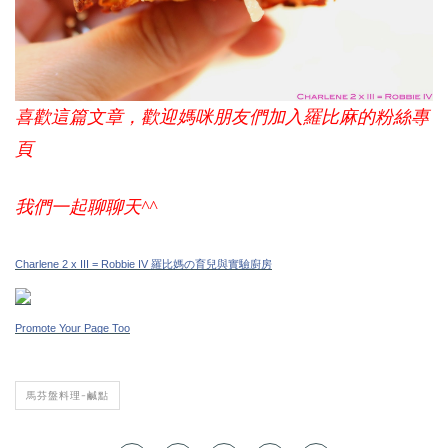
喜歡這篇文章，歡迎媽咪朋友們加入羅比麻的粉絲專
頁
我們一起聊聊天^^
Charlene 2 x III = Robbie IV 羅比媽の育兒與實驗廚房
Promote Your Page Too
馬芬盤料理-鹹點