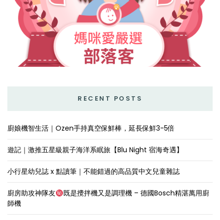
RECENT POSTS
廚娘機智生活｜Ozen手持真空保鮮棒，延長保鮮3-5倍
遊記｜激推五星級親子海洋系眠旅【Blu Night 宿海奇遇】
小行星幼兒誌 x 點讀筆｜不能錯過的高品質中文兒童雜誌
廚房助攻神隊友
既是攪拌機又是調理機 – 德國Bosch精湛萬用廚
師機