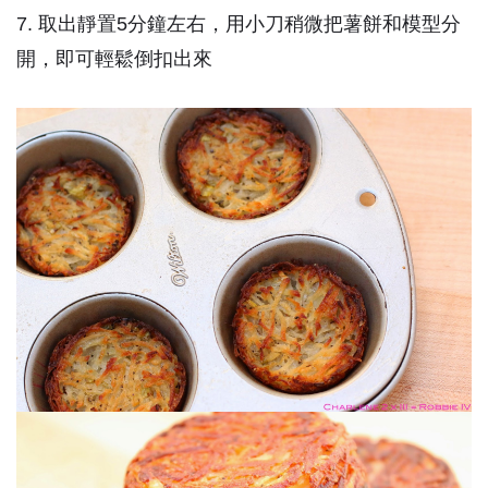
7. 取出靜置5分鐘左右，用小刀稍微把薯餅和模型分
開，即可輕鬆倒扣出來