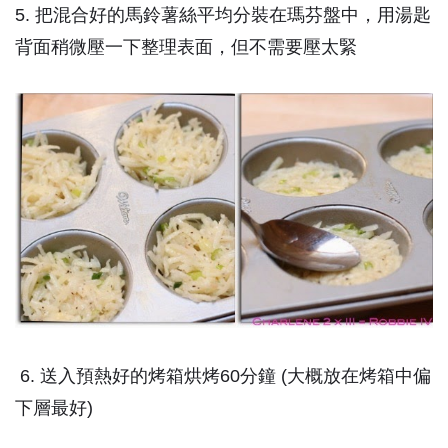
5. 把混合好的馬鈴薯絲平均分裝在瑪芬盤中，用湯匙
背面稍微壓一下整理表面，但不需要壓太緊
6. 送入預熱好的烤箱烘烤60分鐘 (大概放在烤箱中偏
下層最好)