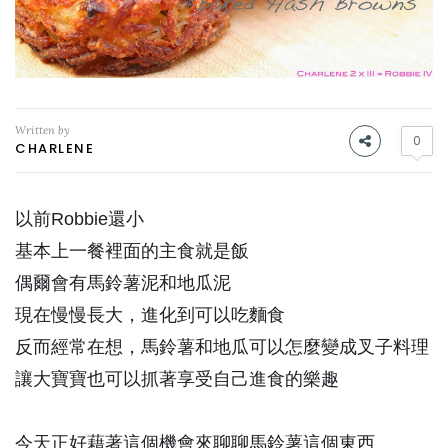
Written by
0
CHARLENE
以前Robbie還小
基本上一餐裡面的主食就是飯
偶爾會有馬鈴薯泥和地瓜泥
現在慢慢長大，進化到可以吃麵食
反而經常在想，馬鈴薯和地瓜可以怎麼變成叉子料理
讓大寶寶也可以抓著享受自己進食的樂趣
今天正好藉著這個機會來聊聊馬鈴薯這個東西