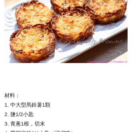
材料：
1. 中大型馬鈴薯1顆
2. 鹽1/2小匙
3. 青蔥1根，切末