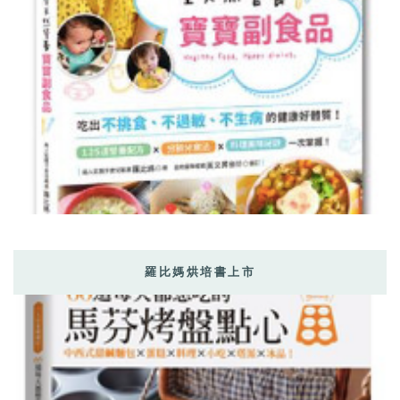
羅比媽烘培書上市