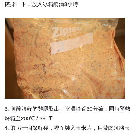
搓揉一下，放入冰箱醃漬3小時
3. 將醃漬好的雞腿取出，室溫靜置30分鐘，同時預熱
烤箱至200℃ / 395℉
4. 取另一個保鮮袋，裡面裝入玉米片，用敲肉錘將玉