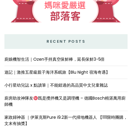
RECENT POSTS
廚娘機智生活｜Ozen手持真空保鮮棒，延長保鮮3-5倍
遊記｜激推五星級親子海洋系眠旅【Blu Night 宿海奇遇】
小行星幼兒誌 x 點讀筆｜不能錯過的高品質中文兒童雜誌
廚房助攻神隊友
既是攪拌機又是調理機 – 德國Bosch精湛萬用廚
師機
家政婦神器 ｜伊萊克斯Pure i9.2新一代掃地機器人 【1111限時團購，
文末有抽獎】