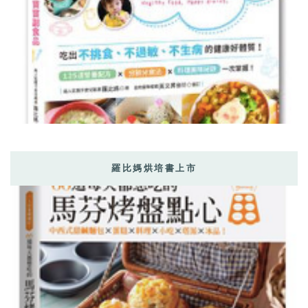
羅比媽烘培書上市