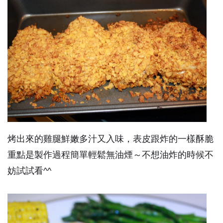
烤出來的雞腿鮮嫩多汁又入味，表皮跟炸的一樣酥脆
重點是製作過程簡單輕鬆無油煙～不想油炸的時候不
妨試試看^^