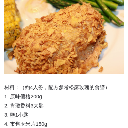
材料：（約4人份，配方參考松露玫瑰的食譜）
1. 原味優格200g
2. 肯瓊香料3大匙
3. 鹽1小匙
4. 市售玉米片150g