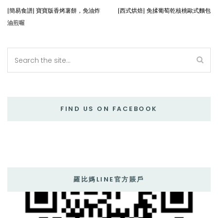
[簡易食譜] 寶寶版香烤薯餅，免油炸
[西式烘焙] 免揉葡萄乾核桃歐式麵包
油煎喔
FIND US ON FACEBOOK
羅比媽LINE官方賬戶