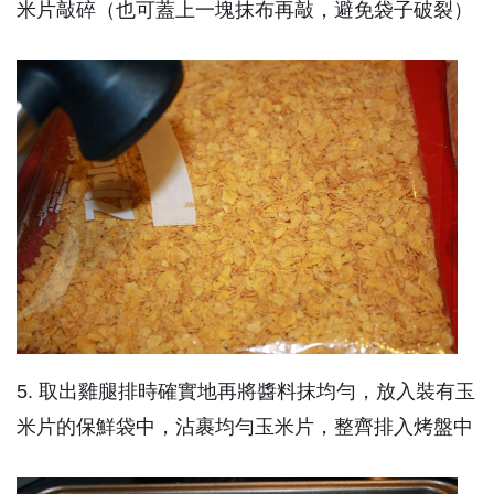
米片敲碎（也可蓋上一塊抹布再敲，避免袋子破裂）
5. 取出雞腿排時確實地再將醬料抹均勻，放入裝有玉
米片的保鮮袋中，沾裹均勻玉米片，整齊排入烤盤中