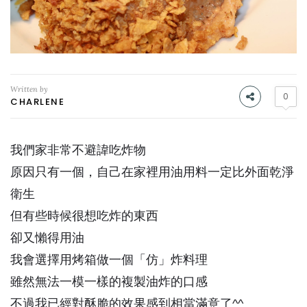
Written by
0
CHARLENE
我們家非常不避諱吃炸物
原因只有一個，自己在家裡用油用料一定比外面乾淨
衛生
但有些時候很想吃炸的東西
卻又懶得用油
我會選擇用烤箱做一個「仿」炸料理
雖然無法一模一樣的複製油炸的口感
不過我已經對酥脆的效果感到相當滿意了^^