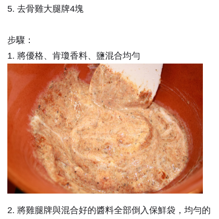
5. 去骨雞大腿牌4塊
步驟：
1. 將優格、肯瓊香料、鹽混合均勻
2. 將雞腿牌與混合好的醬料全部倒入保鮮袋，均勻的