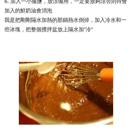
6. 加入一小撮鹽，放涼備用，一定要放夠涼否則待會
加入的鮮奶油會消泡
我是把剛剛隔水加熱的那鍋熱水倒掉，加入冷水和一
些冰塊，把整個攪拌盆放上隔水加”冷”