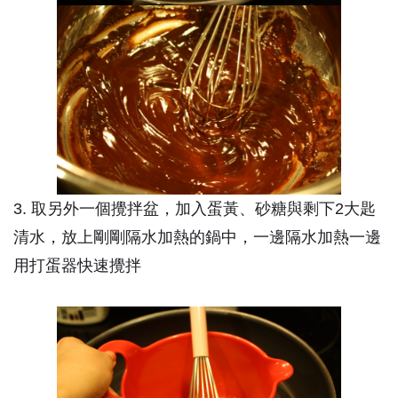
3. 取另外一個攪拌盆，加入蛋黃、砂糖與剩下2大匙
清水，放上剛剛隔水加熱的鍋中，一邊隔水加熱一邊
用打蛋器快速攪拌