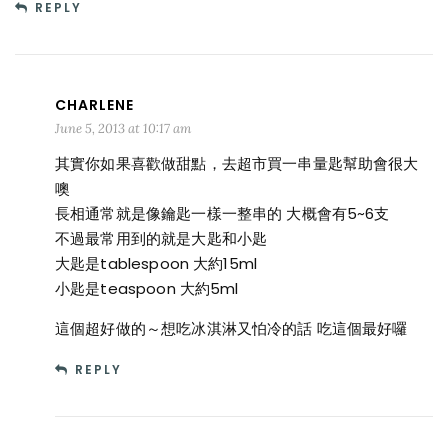
REPLY
CHARLENE
June 5, 2013 at 10:17 am
其實你如果喜歡做甜點，去超市買一串量匙幫助會很大
噢
長相通常就是像鑰匙一樣一整串的 大概會有5~6支
不過最常用到的就是大匙和小匙
大匙是tablespoon 大約15ml
小匙是teaspoon 大約5ml
這個超好做的～想吃冰淇淋又怕冷的話 吃這個最好囉
REPLY