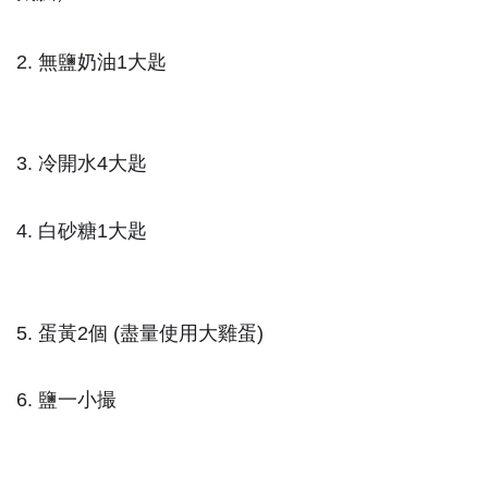
2. 無鹽奶油1大匙
3. 冷開水4大匙
4. 白砂糖1大匙
5. 蛋黃2個 (盡量使用大雞蛋)
6. 鹽一小撮