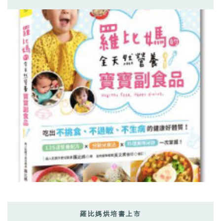
羅比媽烘培書上市