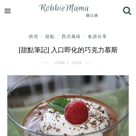
烘培
甜點
西式風味
食譜分享
/
/
/
[甜點筆記] 入口即化的巧克力慕斯
JUNE 1, 2013