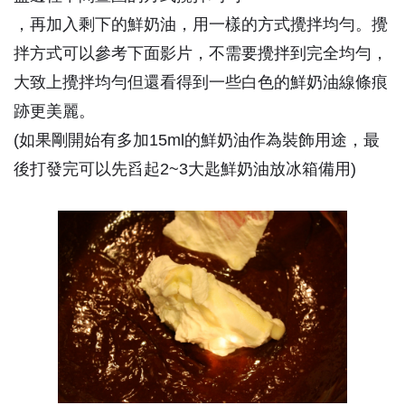
，再加入剩下的鮮奶油，用一樣的方式攪拌均勻。攪
拌方式可以參考下面影片，不需要攪拌到完全均勻，
大致上攪拌均勻但還看得到一些白色的鮮奶油線條痕
跡更美麗。
(如果剛開始有多加15ml的鮮奶油作為裝飾用途，最
後打發完可以先舀起2~3大匙鮮奶油放冰箱備用)