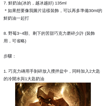
7. 鮮奶油(冰的，越冰越好) 135ml
＊如果想要像我圖片這樣裝飾，可以再多準備30ml的
鮮奶油一起打
8. 野莓3~4顆、剩下的苦甜巧克力磨碎少許 (裝飾
用，可省略)
步驟：
1. 巧克力磚用手剝碎放入攪拌盆中，同時加入2大匙
的冷開水與1大匙奶油