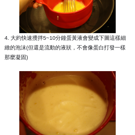
4. 大約快速攪拌5~10分鐘蛋黃液會變成下圖這樣細
緻的泡沫(但還是流動的液狀，不會像蛋白打發一樣
那麼凝固)