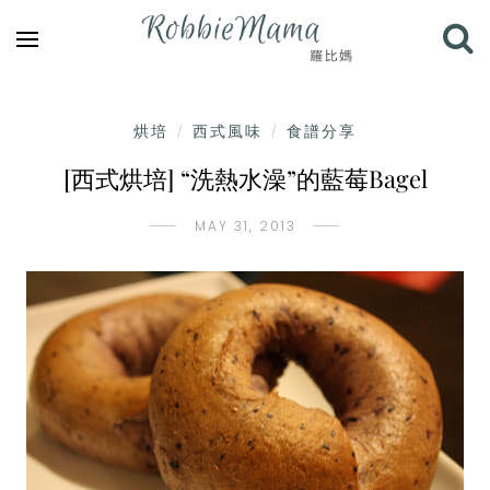
烘培
西式風味
食譜分享
/
/
[西式烘培] “洗熱水澡”的藍莓Bagel
MAY 31, 2013