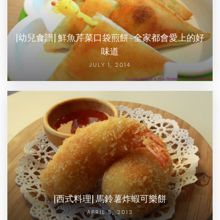
[幼兒食譜] 鮮魚芹菜口袋煎餅–全家都會愛上的好
味道
JULY 1, 2014
[西式料理] 馬鈴薯炸蝦可樂餅
APRIL 5, 2013