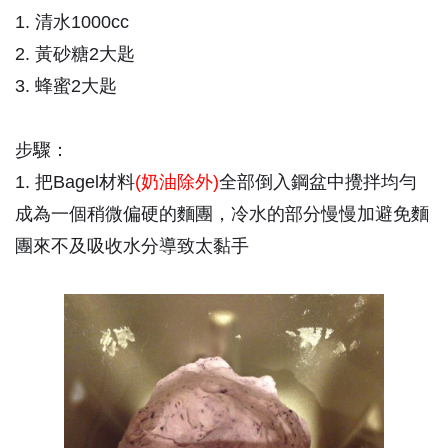
1. 清水1000cc
2. 黃砂糖2大匙
3. 蜂蜜2大匙
步驟：
1. 把Bagel材料
(奶油除外)
全部倒入鋼盆中攪拌均勻
成為一個稍微偏硬的麵團，冷水的部分慢慢加避免麵
團來不及吸收水分導致太黏手