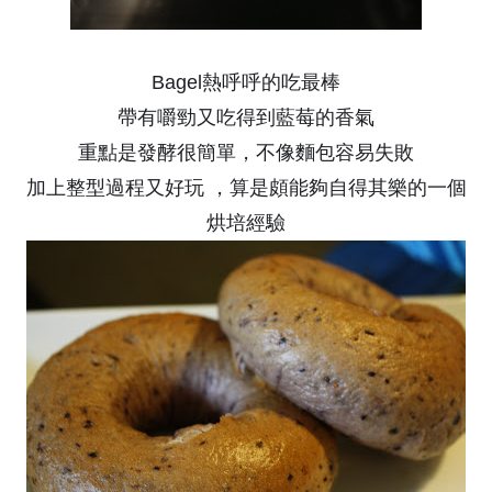
Bagel熱呼呼的吃最棒
帶有嚼勁又吃得到藍莓的香氣
重點是發酵很簡單，不像麵包容易失敗
加上整型過程又好玩 ，算是頗能夠自得其樂的一個
烘培經驗