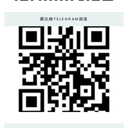
羅比媽TELEGRAM頻道