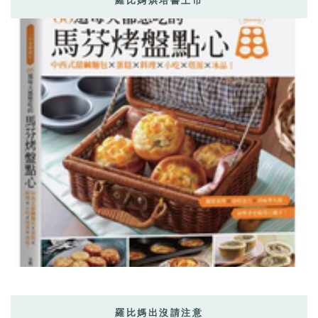
羅比媽烘培書上市
羅比媽出沒請注意