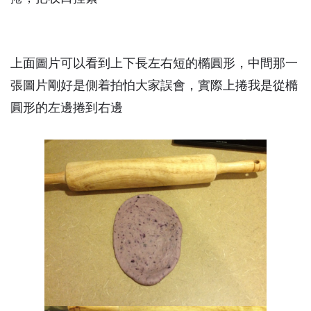
上面圖片可以看到上下長左右短的橢圓形，中間那一
張圖片剛好是側着拍怕大家誤會，實際上捲我是從橢
圓形的左邊捲到右邊