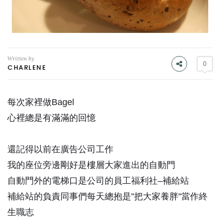
Written by
0
CHARLENE
每次家裡做Bagel
心裡總是有滿滿的回憶
還記得以前在廣告公司工作
我的座位旁邊剛好是樓層大家進出的自動門
自動門外的電梯口是公司的員工福利社–補給站
補給站的負責同事們每天總抱是”把大家養胖”當作終
生職志