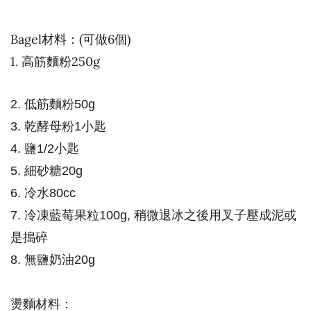
Bagel材料：(可做6個)
1. 高筋麵粉250g
2. 低筋麵粉50g
3. 乾酵母粉1小匙
4. 鹽1/2小匙
5. 細砂糖20g
6. 冷水80cc
7. 冷凍藍莓果粒100g, 稍微退冰之後用叉子壓成泥或
是搗碎
8. 無鹽奶油20g
燙麵材料：