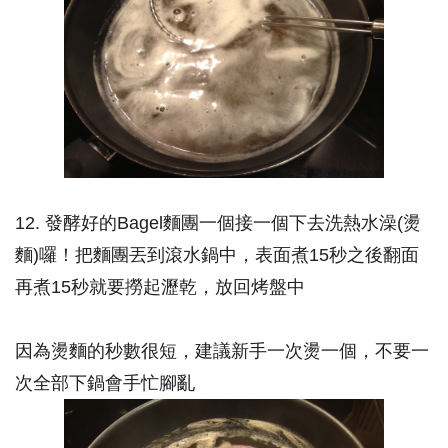
12. 發酵好的Bagel麵團一個接一個下去洗熱水澡(燙
麵)囉！把麵團丟到滾水鍋中，表面煮15秒之後翻面
再煮15秒就要撈起瀝乾，放回烤盤中
因為燙麵的秒數很短，建議新手一次燙一個，不要一
次全部下鍋會手忙腳亂