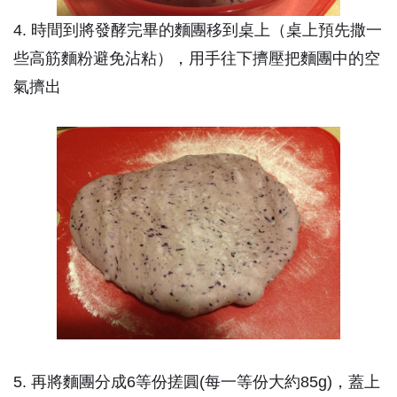
4. 時間到將發酵完畢的麵團移到桌上（桌上預先撒一
些高筋麵粉避免沾粘），用手往下擠壓把麵團中的空
氣擠出
5. 再將麵團分成6等份搓圓(每一等份大約85g)，蓋上