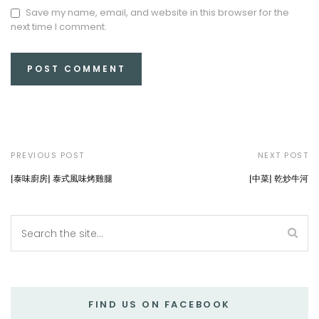
Save my name, email, and website in this browser for the
next time I comment.
PREVIOUS POST
NEXT POST
[泰味廚房] 泰式風味烤雞腿
[中菜] 乾炒牛河
FIND US ON FACEBOOK