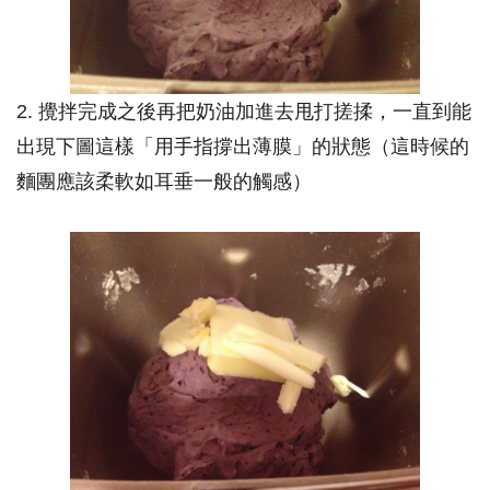
2. 攪拌完成之後再把奶油加進去甩打搓揉，一直到能
出現下圖這樣「用手指撐出薄膜」的狀態（這時候的
麵團應該柔軟如耳垂一般的觸感）