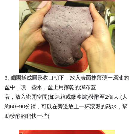
3. 麵團搓成圓形收口朝下，放入表面抹薄薄一層油的
盆中，噴一些水，盆上用擰乾的濕布蓋
著，放入密閉空間(如烤箱或微波爐)發酵至2倍大 (大
約60~90分鐘，可以在旁邊放上一杯滾燙的熱水，幫
助發酵的稍快一些)