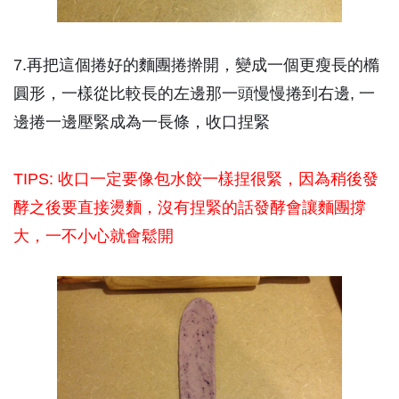
7.再把這個捲好的麵團捲擀開，變成一個更瘦長的橢
圓形，一樣從比較長的左邊那一頭慢慢捲到右邊, 一
邊捲一邊壓緊成為一長條，收口捏緊
TIPS: 收口一定要像包水餃一樣捏很緊，因為稍後發
酵之後要直接燙麵，沒有捏緊的話發酵會讓麵團撐
大，一不小心就會鬆開