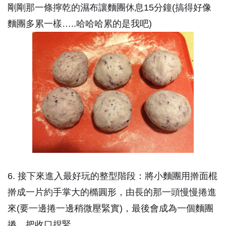
剛剛那一條擰乾的濕布讓麵團休息15分鐘(搞得好像
麵團多累一樣…..哈哈哈累的是我吧)
6. 接下來進入最好玩的整型階段：將小麵團用擀面棍
擀成一片約手掌大的橢圓形，由長的那一頭慢慢捲進
來(要一邊捲一邊稍微壓緊實)，最後會成為一個麵團
捲，把收口捏緊