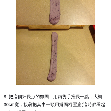
8. 把這個細長形的麵團，用兩隻手搓長一點，大概
30cm寬，接著把其中一頭用擀面棍壓扁(這時候看起