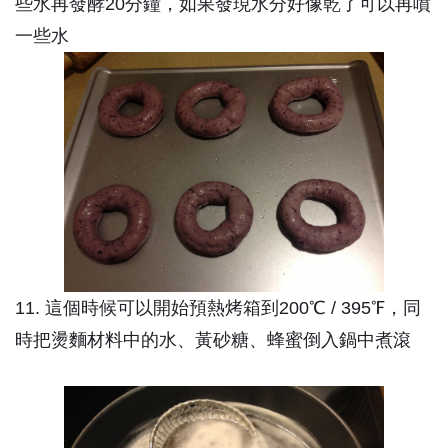
些水再發酵20分鐘，如果發現水分好像乾了可以再噴
一些水
11. 這個時候可以開始預熱烤箱到200℃ / 395℉，同
時把燙麵材料中的水、黃砂糖、蜂蜜倒入鍋中煮滾