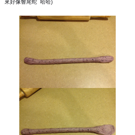
來好像響尾蛇 哈哈)