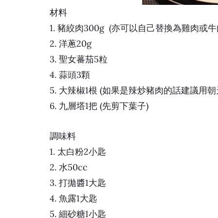
材料
1. 豬絞肉300g (亦可以自己替換為雞肉或牛
2. 洋蔥20g
3. 聖女蕃茄5粒
4. 蒜頭3顆
5. 大辣椒1根 (如果是辣炒豬肉的話建議用朝
6. 九層塔1把 (先剪下葉子)
調味料
1. 太白粉2小匙
2. 水50cc
3. 打拋醬1大匙
4. 魚露1大匙
5. 細砂糖1小匙