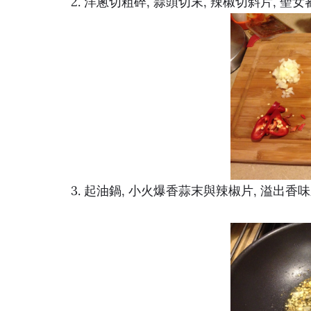
2. 洋蔥切粗碎, 蒜頭切末, 辣椒切斜片, 聖
3. 起油鍋, 小火爆香蒜末與辣椒片, 溢