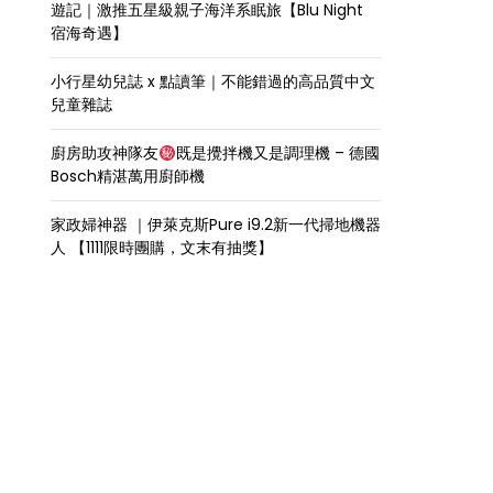
遊記｜激推五星級親子海洋系眠旅【Blu Night
宿海奇遇】
小行星幼兒誌 x 點讀筆｜不能錯過的高品質中文
兒童雜誌
廚房助攻神隊友
既是攪拌機又是調理機 – 德國
Bosch精湛萬用廚師機
家政婦神器 ｜伊萊克斯Pure i9.2新一代掃地機器
人 【1111限時團購，文末有抽獎】