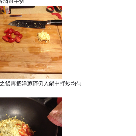
女蕃茄對半切
出香味之後再把洋蔥碎倒入鍋中拌炒均勻