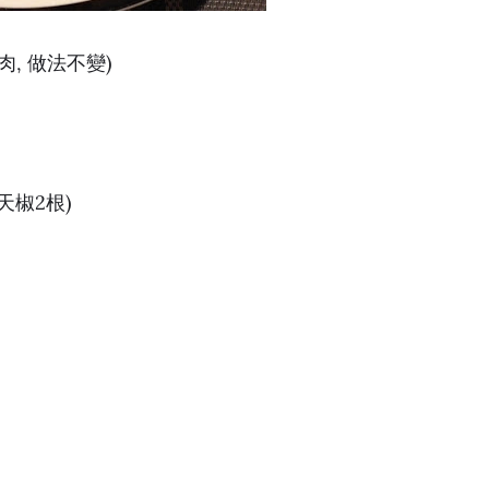
肉, 做法不變)
天椒2根)