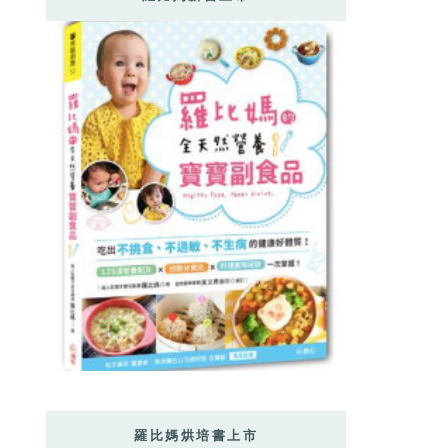
羅比媽烘培書上市