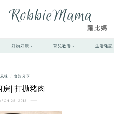
好物好康
育兒教養
生活雜記
洲風味
食譜分享
/
廚房] 打拋豬肉
ARCH 28, 2013