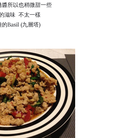
拋醬所以也稍微甜一些
的滋味 不太一樣
sil (九層塔)