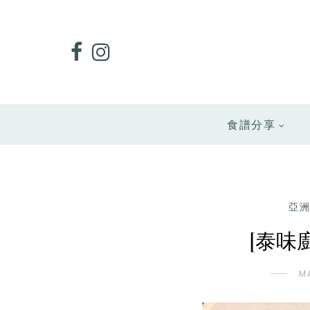
食譜分享
亞
[泰味
M