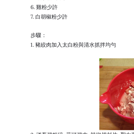
6. 雞粉少許
7. 白胡椒粉少許
步驟：
1. 豬絞肉加入太白粉與清水抓拌均勻