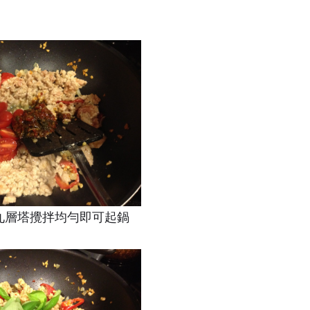
下九層塔攪拌均勻即可起鍋