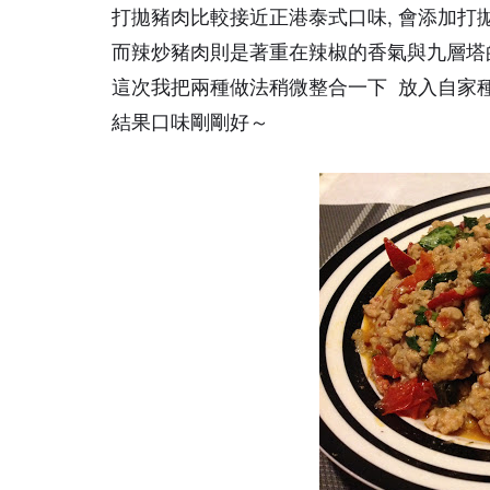
打拋豬肉比較接近正港泰式口味, 會添加打
而辣炒豬肉則是著重在辣椒的香氣與九層塔
這次我把兩種做法稍微整合一下 放入自家種的Ba
結果口味剛剛好～