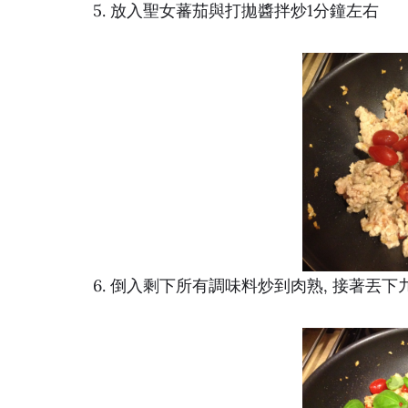
5. 放入聖女蕃茄與打拋醬拌炒1分鐘左右
6. 倒入剩下所有調味料炒到肉熟, 接著丟