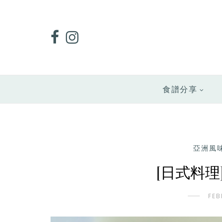
食譜分享
亞洲風
[日式料理
FEB