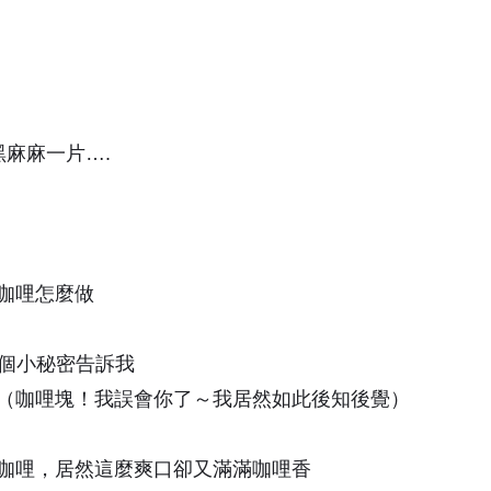
黑麻麻一片….
咖哩怎麼做
把這個小秘密告訴我
（咖哩塊！我誤會你了～我居然如此後知後覺）
咖哩，居然這麼爽口卻又滿滿咖哩香