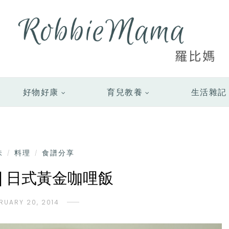
好物好康
育兒教養
生活雜記
味
料理
食譜分享
/
/
] 日式黃金咖哩飯
RUARY 20, 2014