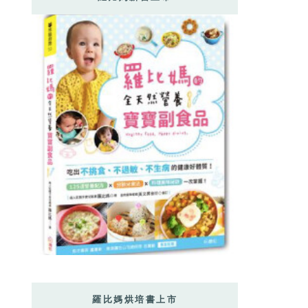
羅比媽烘培書上市