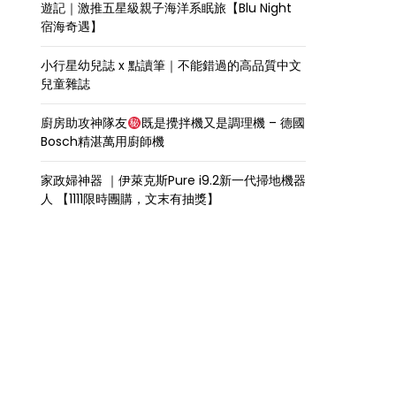
遊記｜激推五星級親子海洋系眠旅【Blu Night
宿海奇遇】
小行星幼兒誌 x 點讀筆｜不能錯過的高品質中文
兒童雜誌
廚房助攻神隊友
既是攪拌機又是調理機 – 德國
Bosch精湛萬用廚師機
家政婦神器 ｜伊萊克斯Pure i9.2新一代掃地機器
人 【1111限時團購，文末有抽獎】