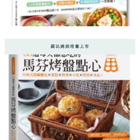
羅比媽烘培書上市