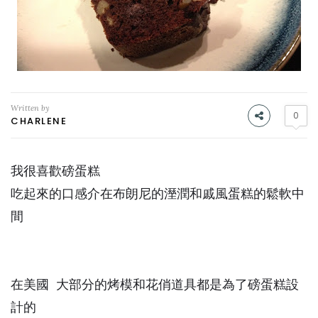
Written by
0
CHARLENE
我很喜歡磅蛋糕
吃起來的口感介在布朗尼的溼潤和戚風蛋糕的鬆軟中
間
在美國 大部分的烤模和花俏道具都是為了磅蛋糕設
計的