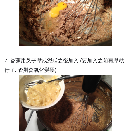
7. 香蕉用叉子壓成泥狀之後加入 (要加入之前再壓就
行了, 否則會氧化變黑)