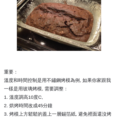
重要：
溫度和時間控制是用不鏽鋼烤模為例, 如果你家跟我
一樣是用玻璃烤模, 需要調整：
1. 溫度調高10度C,
2. 烘烤時間改成45分鐘
3. 烤模上方鬆鬆的蓋上一層錫箔紙, 避免裡面還沒烤