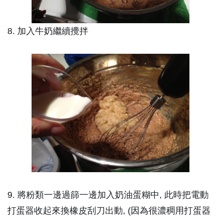
8. 加入牛奶繼續攪拌
9. 將粉類一邊過篩一邊加入奶油蛋糊中, 此時把電動
打蛋器收起來換橡皮刮刀出動, (因為很濃稠用打蛋器