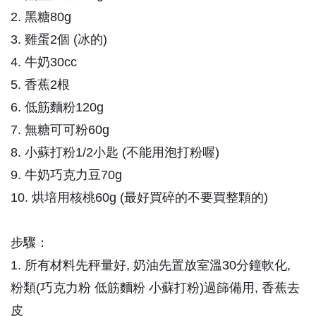
2. 黑糖80g
3. 雞蛋2個 (冰的)
4. 牛奶30cc
5. 香蕉2根
6. 低筋麵粉120g
7. 無糖可可粉60g
8. 小蘇打粉1/2小匙 (不能用泡打粉喔)
9. 牛奶巧克力豆70g
10. 烘培用核桃60g (最好買碎的不要買整顆的)
步驟：
1. 所有材料先秤量好, 奶油先置放室溫30分鐘軟化,
粉類(巧克力粉 低筋麵粉 小蘇打粉)過篩備用, 香蕉去
皮