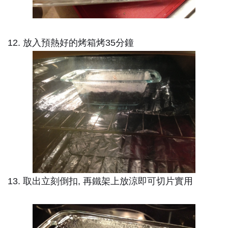
12. 放入預熱好的烤箱烤35分鐘
13. 取出立刻倒扣, 再鐵架上放涼即可切片實用