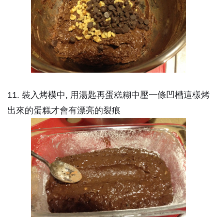
11. 裝入烤模中, 用湯匙再蛋糕糊中壓一條凹槽這樣烤
出來的蛋糕才會有漂亮的裂痕