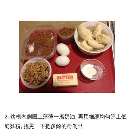
2. 烤模內側圖上薄薄一層奶油, 再用細網均勻篩上低
筋麵粉, 搖晃一下把多餘的粉倒出