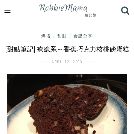
烘培
甜點
食譜分享
/
/
[甜點筆記] 療癒系～香蕉巧克力核桃磅蛋糕
APRIL 12, 2013