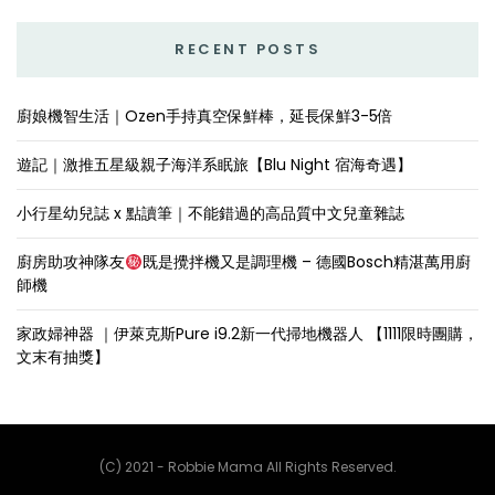
RECENT POSTS
廚娘機智生活｜Ozen手持真空保鮮棒，延長保鮮3-5倍
遊記｜激推五星級親子海洋系眠旅【Blu Night 宿海奇遇】
小行星幼兒誌 x 點讀筆｜不能錯過的高品質中文兒童雜誌
廚房助攻神隊友
既是攪拌機又是調理機 – 德國Bosch精湛萬用廚
師機
家政婦神器 ｜伊萊克斯Pure i9.2新一代掃地機器人 【1111限時團購，
文末有抽獎】
(C) 2021 - Robbie Mama All Rights Reserved.