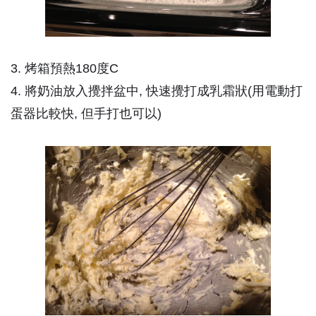
3. 烤箱預熱180度C
4. 將奶油放入攪拌盆中, 快速攪打成乳霜狀(用電動打
蛋器比較快, 但手打也可以)