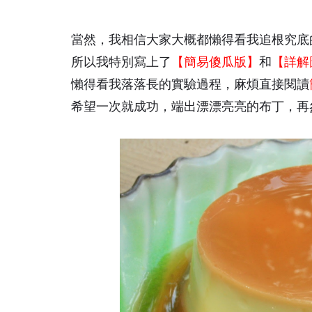
當然，我相信大家大概都懶得看我追根究底
所以我特別寫上了
【簡易傻瓜版】
和
【詳解
懶得看我落落長的實驗過程，麻煩直接閱讀
希望一次就成功，端出漂漂亮亮的布丁，再