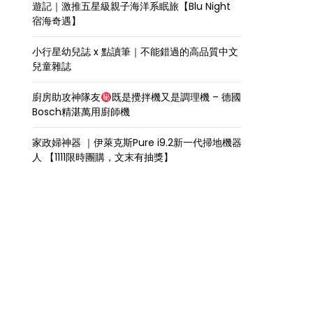
遊記｜激推五星級親子海洋系眠旅【Blu Night
宿海奇遇】
小行星幼兒誌 x 點讀筆｜不能錯過的高品質中文
兒童雜誌
廚房助攻神隊友
既是攪拌機又是調理機 – 德國
Bosch精湛萬用廚師機
家政婦神器 ｜伊萊克斯Pure i9.2新一代掃地機器
人 【1111限時團購，文末有抽獎】