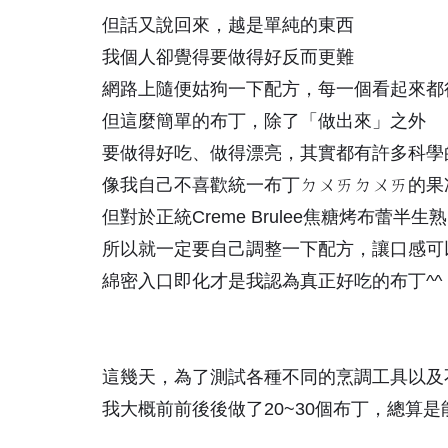
但話又說回來，越是單純的東西
我個人卻覺得要做得好反而更難
網路上隨便姑狗一下配方，每一個看起來都
但這麼簡單的布丁，除了「做出來」之外
要做得好吃、做得漂亮，其實都有許多科學
像我自己不喜歡統一布丁ㄉㄨㄞㄉㄨㄞ的果
但對於正統Creme Brulee焦糖烤布蕾半
所以就一定要自己調整一下配方，讓口感可
綿密入口即化才是我認為真正好吃的布丁^^
這幾天，為了測試各種不同的烹調工具以及
我大概前前後後做了20~30個布丁，總算