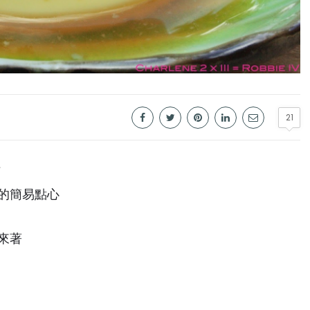
21
丁
的簡易點心
來著