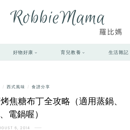
好物好康
育兒教養
生活雜記
點
西式風味
食譜分享
/
/
蒸/烤焦糖布丁全攻略（適用蒸鍋、
、電鍋喔）
UGUST 6, 2014