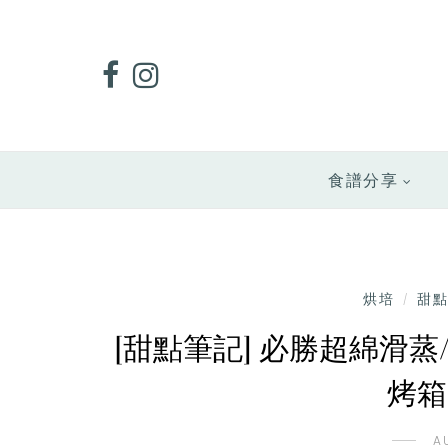
食譜分享
烘培
甜
/
[甜點筆記] 必勝超綿滑
烤箱
A