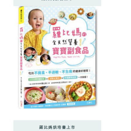
羅比媽烘培書上市