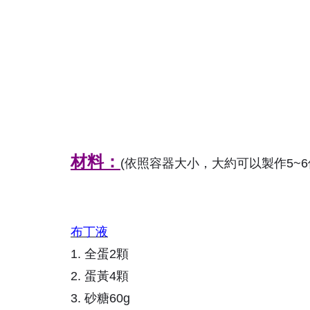
材料：
(依照容器大小，大約可以製作5~
布丁液
1. 全蛋2顆
2. 蛋黃4顆
3. 砂糖60g