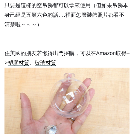
只要是這樣的空吊飾都可以拿來使用（但如果吊飾本
身已經是五顏六色的話….裡面怎麼裝飾照片都看不
清楚啦～～～）
住美國的朋友若懶得出門採購，可以在Amazon取得–
>
塑膠材質
、
玻璃材質