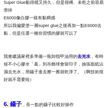
Super Glue黏得穩又持久，但是很稀、未乾之前容易
滑掉
E6000像白膠一樣有黏稠感
所以我偏愛塗一層super glue之後再加一點E6000去
黏，但是任選一種你習慣的膠就可以了
我會建議家裡多準備一瓶卸指甲油用的
去光水
，有時
候不小心膠水「葛」到吊飾球會留印子，抽張面紙沾
濕去光水，用鑷子進去擦一擦就乾淨了。（啊技術很
好就不需要啦）
6. 鑷子
，長一點的鑷子比較好操作