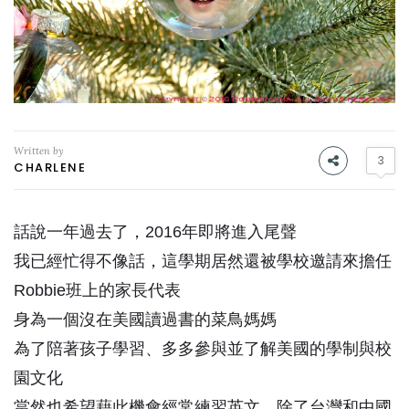
Written by
3
CHARLENE
話說一年過去了，2016年即將進入尾聲
我已經忙得不像話，這學期居然還被學校邀請來擔任
Robbie班上的家長代表
身為一個沒在美國讀過書的菜鳥媽媽
為了陪著孩子學習、多多參與並了解美國的學制與校
園文化
當然也希望藉此機會經常練習英文、除了台灣和中國