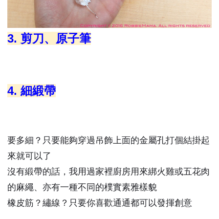
3. 剪刀、原子筆
4. 細緞帶
要多細？只要能夠穿過吊飾上面的金屬孔打個結掛起
來就可以了
沒有緞帶的話，我用過家裡廚房用來綁火雞或五花肉
的麻繩、亦有一種不同的樸實素雅樣貌
橡皮筋？繡線？只要你喜歡通通都可以發揮創意