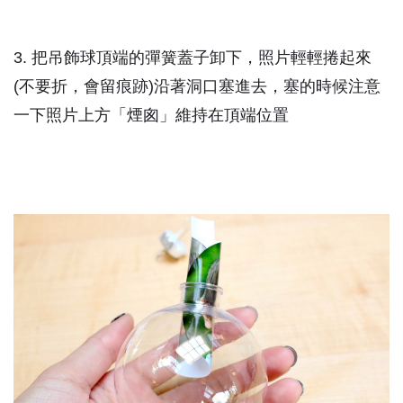
3. 把吊飾球頂端的彈簧蓋子卸下，照片輕輕捲起來
(不要折，會留痕跡)沿著洞口塞進去，塞的時候注意
一下照片上方「煙囪」維持在頂端位置