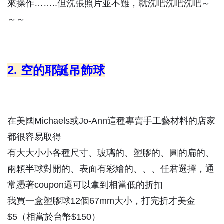
來操作……..但洗張照片並不難，就洗吧洗吧洗吧～
～～
2. 空的耶誕吊飾球
在美國Michaels或Jo-Ann這種專賣手工藝材料的店家
都很容易取得
有大大小小各種尺寸、玻璃的、塑膠的、圓的扁的、
兩顆半球對開的、表面有彩繪的、、、任君選擇，通
常憑著coupon還可以拿到相當低的折扣
我買一盒塑膠球12個67mm大小，打完折才美金
$5（相當於台幣$150）