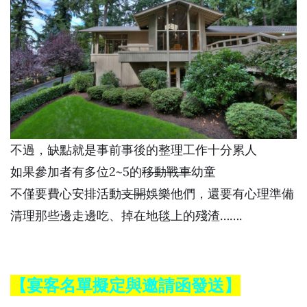
不過，缺點就是事前事後的整理工作十分累人
如果參加者有多位2~5的
移動戰車
幼童
不僅要費心安排活動
支開
娛樂他們，還要有心理準備
清理那些邊走邊吃、掉在地毯上的殘渣…….
【宴客名單擬定與邀請函發送】