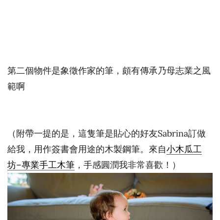
第二個物件是象徵作家的筆，頗有傳承乃母志業之風
範啊
（附帶一提的是，這隻筆是貼心的好友Sabrina訂做
給我，用作簽書會用途的木製鋼筆。來自
小木瓜工
坊–專業手工木筆
，手感圓潤我非常喜歡！）