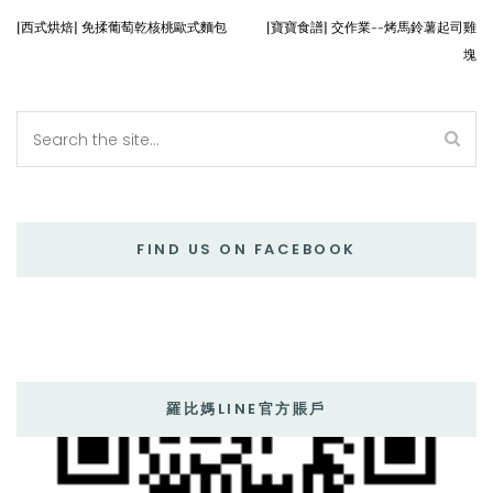
[西式烘焙] 免揉葡萄乾核桃歐式麵包
[寶寶食譜] 交作業--烤馬鈴薯起司雞
塊
FIND US ON FACEBOOK
羅比媽LINE官方賬戶