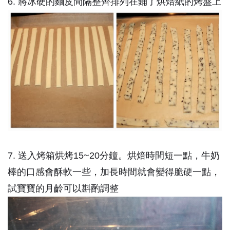
6. 將冰硬的麵皮間隔整齊排列在鋪了烘焙紙的烤盤上
7. 送入烤箱烘烤15~20分鐘。烘焙時間短一點，牛奶
棒的口感會酥軟一些，加長時間就會變得脆硬一點，
試寶寶的月齡可以斟酌調整