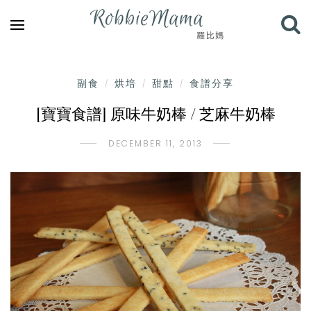
副食
烘培
甜點
食譜分享
/
/
/
[寶寶食譜] 原味牛奶棒 / 芝麻牛奶棒
DECEMBER 11, 2013