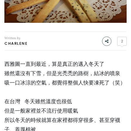
Written by
2
CHARLENE
西雅圖一直到最近，算是真正的邁入冬天了
雖然還沒有下雪，但是光禿禿的路樹，結冰的噴泉
吸一口冰涼的空氣，都覺得整個人快要凍死了（笑）
在台灣 冬天雖然溫度也很低
但是一般家裡並不流行使用暖氣
所以冬天的時候就算在家裡都得穿很多、甚至穿襪
子、蓋厚棉被