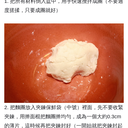
1. 把所有材料倒入盆中，用手快速攪拌成團（不要過
度搓揉，只要成團就好）
2. 把麵團放入夾鍊保鮮袋（中號）裡面，先不要收緊
夾鍊，用擀面棍把麵團擀均勻，成為一個大約0.3cm
的薄片，這時候再把夾鍊封好（一開始就把夾鍊封起