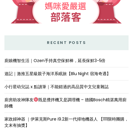
RECENT POSTS
廚娘機智生活｜Ozen手持真空保鮮棒，延長保鮮3-5倍
遊記｜激推五星級親子海洋系眠旅【Blu Night 宿海奇遇】
小行星幼兒誌 x 點讀筆｜不能錯過的高品質中文兒童雜誌
廚房助攻神隊友
既是攪拌機又是調理機 – 德國Bosch精湛萬用廚
師機
家政婦神器 ｜伊萊克斯Pure i9.2新一代掃地機器人 【1111限時團購，
文末有抽獎】