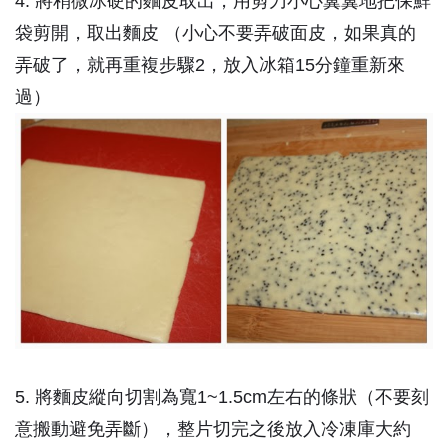
4. 將稍微冰硬的麵皮取出，用剪刀小心翼翼地把保鮮
袋剪開，取出麵皮 （小心不要弄破面皮，如果真的
弄破了，就再重複步驟2，放入冰箱15分鐘重新來
過）
5. 將麵皮縱向切割為寬1~1.5cm左右的條狀（不要刻
意搬動避免弄斷），整片切完之後放入冷凍庫大約