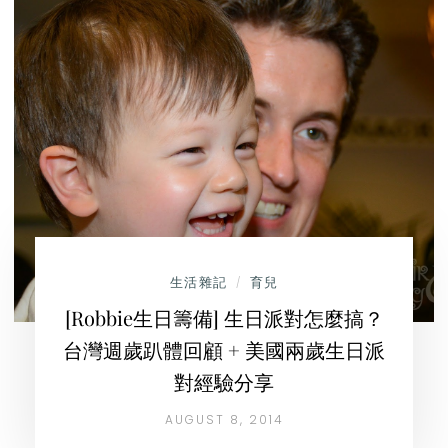
生活雜記
育兒
/
[Robbie生日籌備] 生日派對怎麼搞？
台灣週歲趴體回顧 + 美國兩歲生日派
對經驗分享
AUGUST 8, 2014