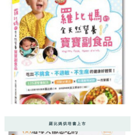
羅比媽烘培書上市