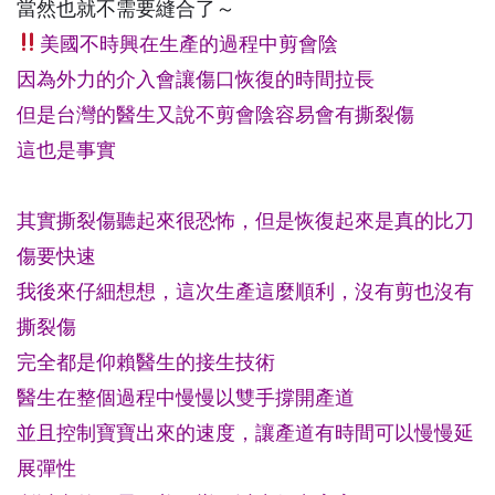
當然也就不需要縫合了～
美國不時興在生產的過程中剪會陰
因為外力的介入會讓傷口恢復的時間拉長
但是台灣的醫生又說不剪會陰容易會有撕裂傷
這也是事實
其實撕裂傷聽起來很恐怖，但是恢復起來是真的比刀
傷要快速
我後來仔細想想，這次生產這麼順利，沒有剪也沒有
撕裂傷
完全都是仰賴醫生的接生技術
醫生在整個過程中慢慢以雙手撐開產道
並且控制寶寶出來的速度，讓產道有時間可以慢慢延
展彈性