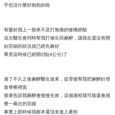
乎也沒什麼好抱怨的啦
有鑒於我上一胎
來不及打無痛
的慘痛經驗
這次醫生會同時幫我打催生與麻醉，讓我在還沒有開
始宮縮的狀況就已經先麻好
畢竟這時候已經開2指(4公分)了
過了不久之後麻醉醫生進來，從背後幫我把麻醉針埋
進脊椎裡面
接著告訴我麻醉會慢慢生效，這個過程我可能還會感
覺一兩次的宮縮
事實上那時候我根本還沒有進入產程