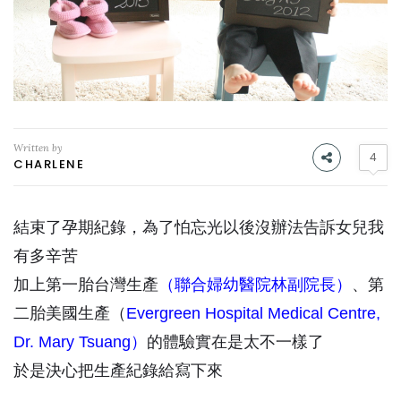
Written by
4
CHARLENE
結束了孕期紀錄，為了怕忘光以後沒辦法告訴女兒我
有多辛苦
加上第一胎台灣生產
（聯合婦幼醫院林副院長）
、第
二胎美國生產（
Evergreen Hospital Medical Centre,
Dr. Mary Tsuang）
的體驗實在是太不一樣了
於是決心把生產紀錄給寫下來