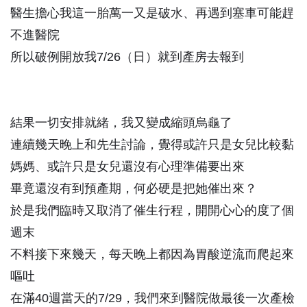
醫生擔心我這一胎萬一又是破水、再遇到塞車可能趕
不進醫院
所以破例開放我7/26（日）就到產房去報到
結果一切安排就緒，我又變成縮頭烏龜了
連續幾天晚上和先生討論，覺得或許只是女兒比較黏
媽媽、或許只是女兒還沒有心理準備要出來
畢竟還沒有到預產期，何必硬是把她催出來？
於是我們臨時又取消了催生行程，開開心心的度了個
週末
不料接下來幾天，每天晚上都因為胃酸逆流而爬起來
嘔吐
在滿40週當天的7/29，我們來到醫院做最後一次產檢