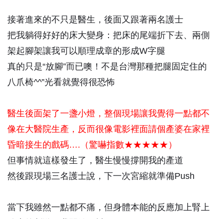
接著進來的不只是醫生，後面又跟著兩名護士
把我躺得好好的床大變身：把床的尾端折下去、兩側
架起腳架讓我可以順理成章的形成W字腿
真的只是“放腳”而已噢！不是台灣那種把腿固定住的
八爪椅^^”光看就覺得很恐怖
醫生後面架了一盞小燈，整個現場讓我覺得一點都不
像在大醫院生產，反而很像電影裡面請個產婆在家裡
昏暗接生的戲碼….（驚嚇指數★
★
★
★
★
）
但事情就這樣發生了，醫生慢慢撐開我的產道
然後跟現場三名護士說，下一次宮縮就準備Push
當下我雖然一點都不痛，但身體本能的反應加上腎上