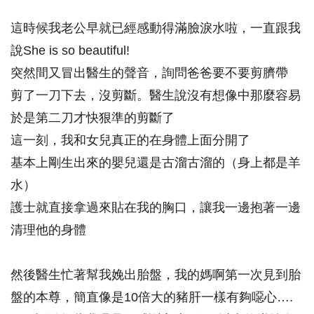
這時候我老公早就已經感動得滿臉淚水啦，一直跟我
說She is so beautiful!
突然間又冒出醫生的聲音，詢問爸爸要不要剪臍帶
剪了一刀下去，沒剪斷。醫生說沒有想像中那麼容易
於是第二刀才快狠準的剪斷了
這一刻，我和女兒真正的在身體上面分開了
基本上剛生出來的嬰兒還是古溜古溜的（身上都是羊
水）
護士就直接拿過來貼在我的胸口，讓我一邊抱著一邊
清理他的身體
然後醫生忙著幫我娩出胎盤，我的媽啊第一次見到胎
盤的本尊，簡直像是10倍大的豬肝一樣有夠噁心….