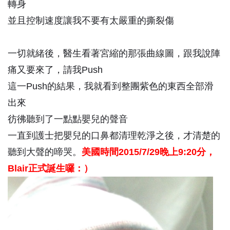
轉身
並且控制速度讓我不要有太嚴重的撕裂傷
一切就緒後，醫生看著宮縮的那張曲線圖，跟我說陣
痛又要來了，請我Push
這一Push的結果，我就看到整團紫色的東西全部滑
出來
彷彿聽到了一點點嬰兒的聲音
一直到護士把嬰兒的口鼻都清理乾淨之後，才清楚的
聽到大聲的啼哭。
美國時間2015/7/29晚上9:20分，
Blair正式誕生囉：）