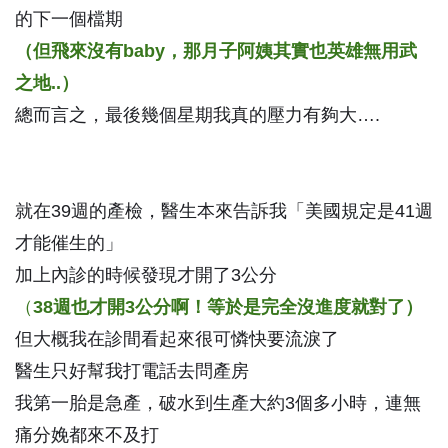
的下一個檔期
（但飛來沒有baby，那月子阿姨其實也英雄無用武
之地..）
總而言之，最後幾個星期我真的壓力有夠大….
就在39週的產檢，醫生本來告訴我「美國規定是41週
才能催生的」
加上內診的時候發現才開了3公分
（
38週也才開3公分啊！等於是完全沒進度就對了）
但大概我在診間看起來很可憐快要流淚了
醫生只好幫我打電話去問產房
我第一胎是急產，破水到生產大約3個多小時，連無
痛分娩都來不及打