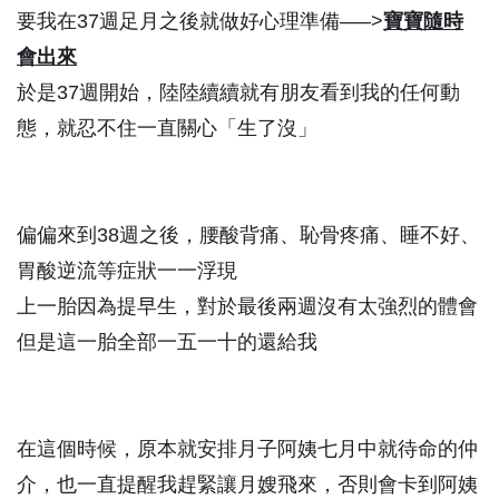
要我在37週足月之後就做好心理準備—–>
寶寶隨時
會出來
於是37週開始，陸陸續續就有朋友看到我的任何動
態，就忍不住一直關心「生了沒」
偏偏來到38週之後，腰酸背痛、恥骨疼痛、睡不好、
胃酸逆流等症狀一一浮現
上一胎因為提早生，對於最後兩週沒有太強烈的體會
但是這一胎全部一五一十的還給我
在這個時候，原本就安排月子阿姨七月中就待命的仲
介，也一直提醒我趕緊讓月嫂飛來，否則會卡到阿姨