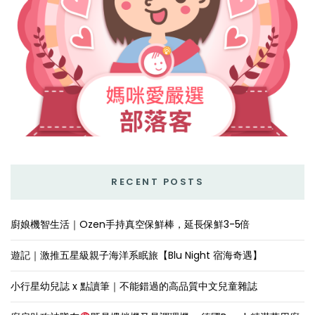
RECENT POSTS
廚娘機智生活｜Ozen手持真空保鮮棒，延長保鮮3-5倍
遊記｜激推五星級親子海洋系眠旅【Blu Night 宿海奇遇】
小行星幼兒誌 x 點讀筆｜不能錯過的高品質中文兒童雜誌