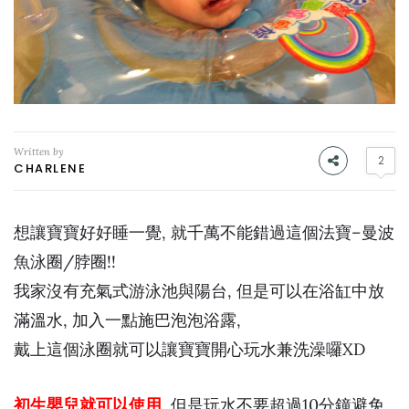
Written by
2
CHARLENE
想讓寶寶好好睡一覺, 就千萬不能錯過這個法寶–曼波
魚泳圈/脖圈!!
我家沒有充氣式游泳池與陽台, 但是可以在浴缸中放
滿溫水, 加入一點施巴泡泡浴露,
戴上這個泳圈就可以讓寶寶開心玩水兼洗澡囉XD
初生嬰兒就可以使用
, 但是玩水不要超過10分鐘避免