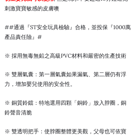
刺激寶寶敏感的皮膚噢
##通過『ST安全玩具檢驗』合格，並投保『1000萬
產品責任險』#
※ 採用無毒無鉛之高級PVC材料和嚴密的生產技術
※ 雙層氣囊：第一層氣囊如果漏氣、第二層仍有浮
力，增加嬰兒使用的安全性。
※ 銅質鈴鐺：特地選用四顆「銅鈴」放入脖圈，銅
鈴聲音清脆
※ 雙透明把手：使脖圈整體更美觀，父母也可依寶