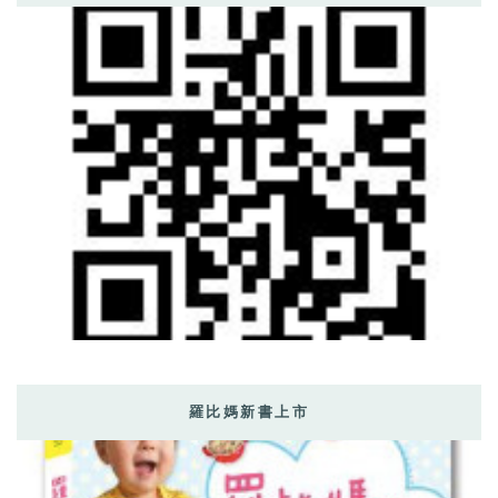
羅比媽新書上市