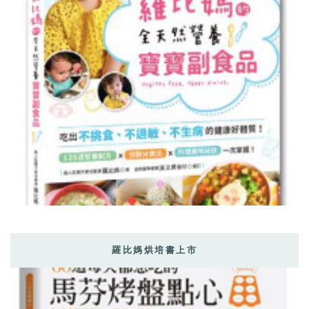
羅比媽烘培書上市