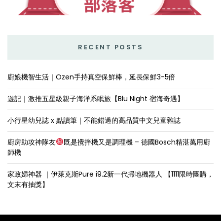
RECENT POSTS
廚娘機智生活｜Ozen手持真空保鮮棒，延長保鮮3-5倍
遊記｜激推五星級親子海洋系眠旅【Blu Night 宿海奇遇】
小行星幼兒誌 x 點讀筆｜不能錯過的高品質中文兒童雜誌
廚房助攻神隊友
既是攪拌機又是調理機 – 德國Bosch精湛萬用廚
師機
家政婦神器 ｜伊萊克斯Pure i9.2新一代掃地機器人 【1111限時團購，
文末有抽獎】