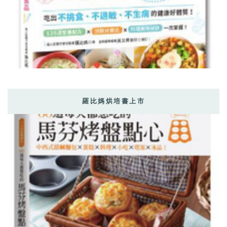
羅比媽烘培書上市