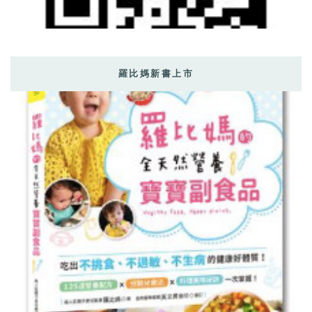
羅比媽新書上市