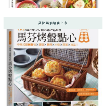
羅比媽烘培書上市