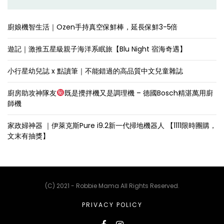
廚娘機智生活｜Ozen手持真空保鮮棒，延長保鮮3-5倍
遊記｜激推五星級親子海洋系眠旅【Blu Night 宿海奇遇】
小行星幼兒誌 x 點讀筆｜不能錯過的高品質中文兒童雜誌
廚房助攻神隊友
既是攪拌機又是調理機 – 德國Bosch精湛萬用廚
師機
家政婦神器 ｜伊萊克斯Pure i9.2新一代掃地機器人 【1111限時團購，
文末有抽獎】
(C) 2021 - Robbie Mama All Rights Reserved.
PRIVACY POLICY