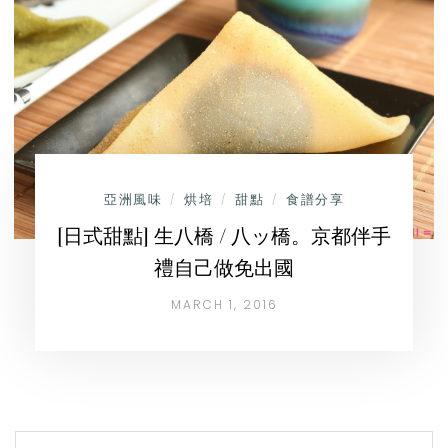
亞洲風味
烘培
甜點
食譜分享
/
/
/
[日式甜點] 生八橋 / 八ッ橋。京都伴手
禮自己做免出國
MARCH 1, 2016