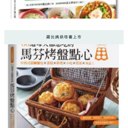
羅比媽烘培書上市