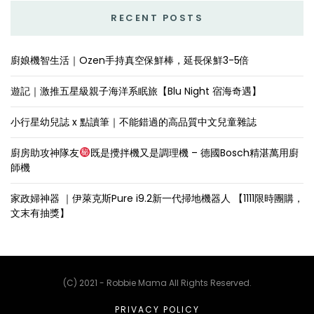
RECENT POSTS
廚娘機智生活｜Ozen手持真空保鮮棒，延長保鮮3-5倍
遊記｜激推五星級親子海洋系眠旅【Blu Night 宿海奇遇】
小行星幼兒誌 x 點讀筆｜不能錯過的高品質中文兒童雜誌
廚房助攻神隊友
既是攪拌機又是調理機 – 德國Bosch精湛萬用廚
師機
家政婦神器 ｜伊萊克斯Pure i9.2新一代掃地機器人 【1111限時團購，
文末有抽獎】
(C) 2021 - Robbie Mama All Rights Reserved.
PRIVACY POLICY