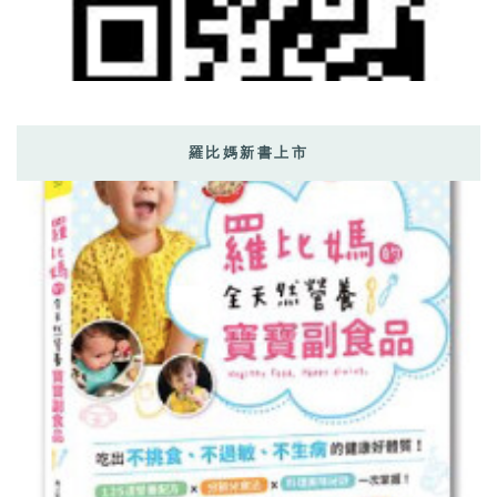
羅比媽新書上市